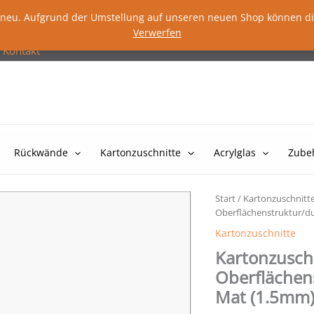
lig neu. Aufgrund der Umstellung auf unseren neuen Shop können d
Verwerfen
Kontakt
Rückwände
Kartonzuschnitte
Acrylglas
Zube
Start
/
Kartonzuschnitt
Oberflächenstruktur/du
Kartonzuschnitte
Kartonzusch
Oberflächen
Mat (1.5mm