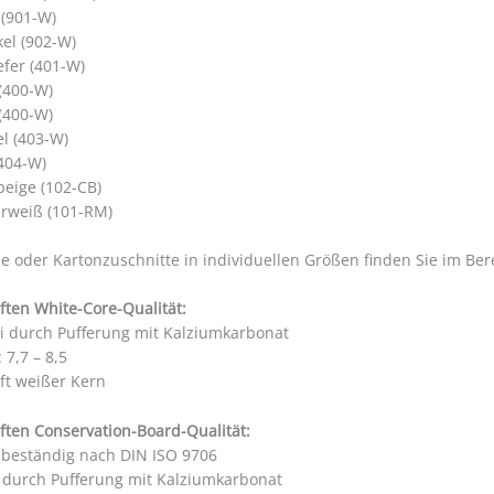
 (901-W)
el (902-W)
efer (401-W)
 (400-W)
 (400-W)
el (403-W)
404-W)
beige (102-CB)
rweiß (101-RM)
 oder Kartonzuschnitte in individuellen Größen finden Sie im Be
ften White-Core-Qualität:
ei durch Pufferung mit Kalziumkarbonat
 7,7 – 8,5
ft weißer Kern
ften Conservation-Board-Qualität:
sbeständig nach DIN ISO 9706
i durch Pufferung mit Kalziumkarbonat