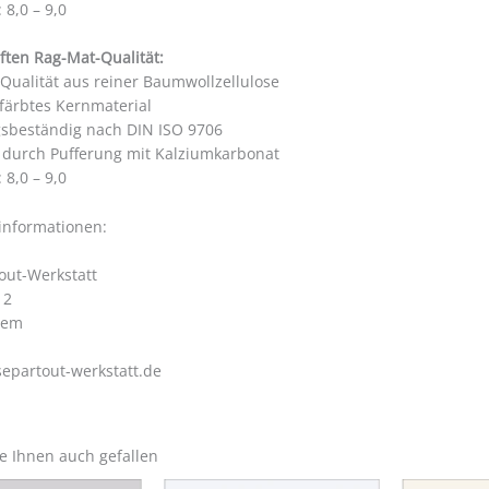
 8,0 – 9,0
ften Rag-Mat-Qualität:
 Qualität aus reiner Baumwollzellulose
färbtes Kernmaterial
gsbeständig nach DIN ISO 9706
i durch Pufferung mit Kalziumkarbonat
 8,0 – 9,0
rinformationen:
out-Werkstatt
 2
hem
epartout-werkstatt.de
e Ihnen auch gefallen