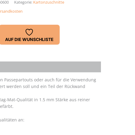
60600
Kategorie:
Kartonzuschnitte
rsandkosten
/durchgefärbt,
AUF DIE WUNSCHLISTE
von Passepartouts oder auch für die Verwendung
ert werden soll und ein Teil der Rückwand
ag-Mat-Qualität in 1.5 mm Stärke aus reiner
efärbt.
alitäten an: