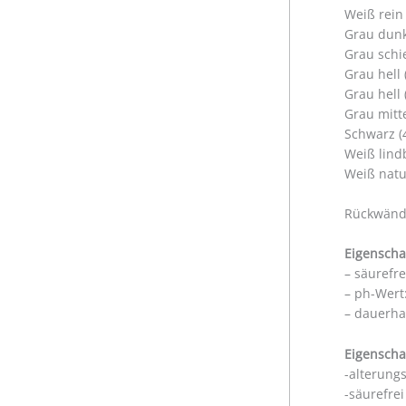
Weiß rein
Grau dunk
Grau schi
Grau hell
Grau hell
Grau mitt
Schwarz (
Weiß lind
Weiß natu
Rückwände
Eigenscha
– säurefr
– ph-Wert:
– dauerha
Eigenscha
-alterung
-säurefre