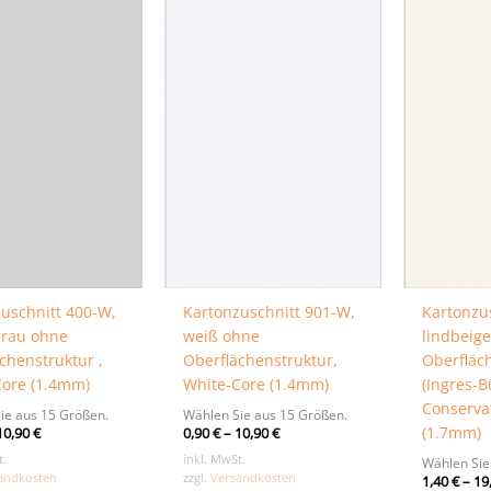
uschnitt 400-W,
Kartonzuschnitt 901-W,
Kartonzu
grau ohne
weiß ohne
lindbeige
chenstruktur ,
Oberflächenstruktur,
Oberfläc
Core (1.4mm)
White-Core (1.4mm)
(Ingres-B
Conserva
ie aus 15 Größen.
Wählen Sie aus 15 Größen.
(1.7mm)
10,90
€
0,90
€
–
10,90
€
t.
inkl. MwSt.
Wählen Sie
andkosten
zzgl.
Versandkosten
1,40
€
–
19