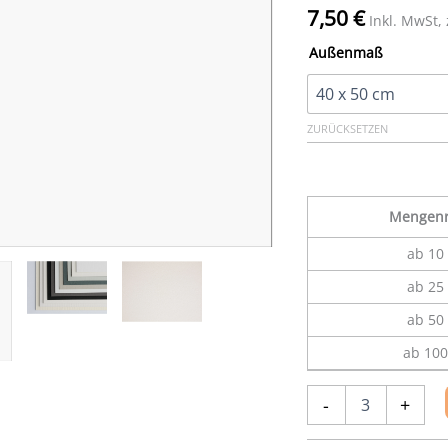
7,50
€
Inkl. MwSt,
Außenmaß
ZURÜCKSETZEN
Mengenr
ab 10 
ab 25 
ab 50 
ab 100
Kartonzuschnitt
-
+
101-
RM,