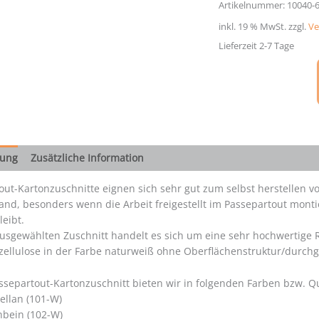
naturweiß
Artikelnummer:
10040-
ohne
inkl. 19 % MwSt.
zzgl.
Ve
Oberflächenstruktur
Rag-
Lieferzeit 2-7 Tage
Mat
(1.5mm)
Menge
bung
Zusätzliche Information
out-Kartonzuschnitte eignen sich sehr gut zum selbst herstellen 
and, besonders wenn die Arbeit freigestellt im Passepartout monti
leibt.
usgewählten Zuschnitt handelt es sich um eine sehr hochwertige R
ellulose in der Farbe naturweiß ohne Oberflächenstruktur/durchg
ssepartout-Kartonzuschnitt bieten wir in folgenden Farben bzw. Qu
ellan (101-W)
nbein (102-W)