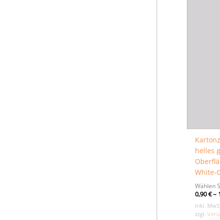
Kartonz
helles 
Oberflä
White-
Wählen S
0,90
€
–
inkl. MwS
zzgl.
Vers