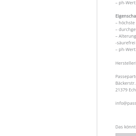
– ph-Wert:
Eigenscha
– höchste
– durchge
– Alterun
-säurefre
– ph-Wert:
Herstelle
Passepart
Bäckerstr.
21379 Ec
info@pass
Das könnt