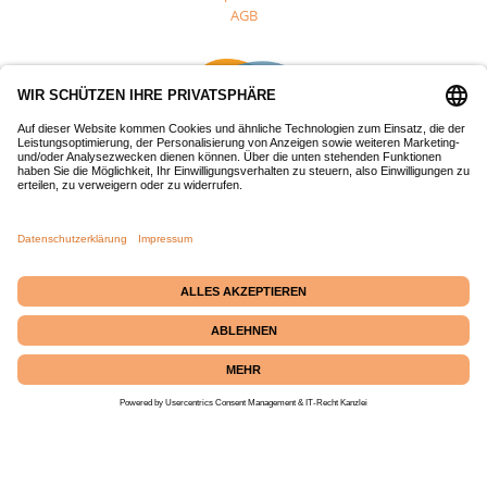
AGB
Dieses Projekt wurde mit Mitteln des Europäischen Fonds für
regionale Entwicklung (EFRE) gefördert.
Passepartout-Werkstatt
· Bäckerstraße 2 · 21379
Echem
☎ +49 (0) 4139 686 69
|
✉
info@passepartout-versand.de
|
Kontakt
|
Instagram