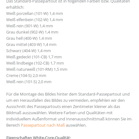
Das Standard-Passepartout ist in folgenden Farben bzw. Qualitäten
erhältlich:
Weiß porzellan (101-W) 1,4 mm
Weiß elfenbein (102-W) 1,4 mm
Weiß rein (901-W) 1,4 mm
Grau dunkel (902-W) 1,4 mm
Grau hell (400-W) 1,4 mm
Grau mittel (403-W) 1,4 mm
Schwarz (404-W) 1,4 mm
Weiß gedeckt (101-CB) 1,7 mm
Weiß lindbeige (102-CB) 1,7 mm
Weiß naturweiß (101-RM) 1,5 mm
Creme (104-S) 2,0 mm
Weiß rein (101-S) 2,0 mm
Für die Montage des Bildes hinter dem Standard-Passepartout und
um ein Herausfallen des Bildes zu vermeiden, empfehlen wir den
Ausschnitt des Passepartouts einen Zentimeter kleiner als das
Bildmaß auszuwählen. Weitere Farben und Qualitäten mit
individuellem Außenformat und Innenausschnittmaß können Sie im
Bereich
Passepartout nach Maß
auswählen.
Eigenschaften White-Core-Qualität: