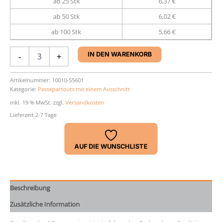
ab 25 Stk
6,37 €
ab 50 Stk
6,02 €
ab 100 Stk
5,66 €
Passepartout
-
+
IN DEN WARENKORB
40
x
50
Artikelnummer:
10010-55601
Kategorie:
Passepartouts mit einem Ausschnitt
cm
Menge
inkl. 19 % MwSt.
zzgl.
Versandkosten
Lieferzeit 2-7 Tage
AUF DIE WUNSCHLISTE
Beschreibung
Zusätzliche Information