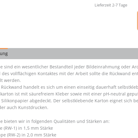
Menge
Lieferzeit 2-7 Tage
bung
 sind ein wesentlicher Bestandteil jeder Bildeinrahmung oder Arc
 des vollflächigen Kontaktes mit der Arbeit sollte die Rückwand
t werden.
r Rückwand handelt es sich um einen einseitig dauerhaft selbstkl
arton ist mit säurefreiem Kleber sowie mit einer pH-neutral gepuff
 Silikonpapier abgedeckt. Der selbstklebende Karton eignet sich b
der auch Kunstdrucken.
 bieten wir in folgenden Qualitäten und Stärken an:
 (RW-1) in 1,5 mm Stärke
e (RW-2) in 2,0 mm Stärke