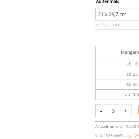
Außenmaß
ZURÜCKSETZEN
Mengenr
ab 10 
ab 25 
ab 50 
ab 100
selbstkleb.Rückwand
-
+
RW-
10,
Stärke
Artikelnummer:
10050-
2,5
inkl. 19 % MwSt.
zzgl.
Ve
mm