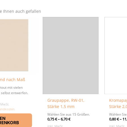
e Ihnen auch gefallen
nd nach Maß
tout mit vielen
 selbst entwerfen.
Graupappe, RW-01,
Kromapap
% MwSt.
Stärke 1,5 mm
Stärke 2
andkosten
Wählen Sie aus 15 Größen.
Wählen Sie
DEN
0,75
€
–
6,70
€
0,80
€
–
11
RENKORB
inkl. MwSt.
inkl. MwSt.