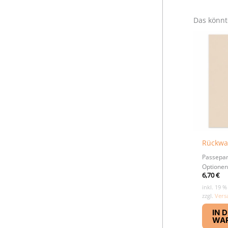
Das könnt
Rückwa
Passepar
Optionen
6,70
€
inkl. 19 
zzgl.
Vers
IN 
WA