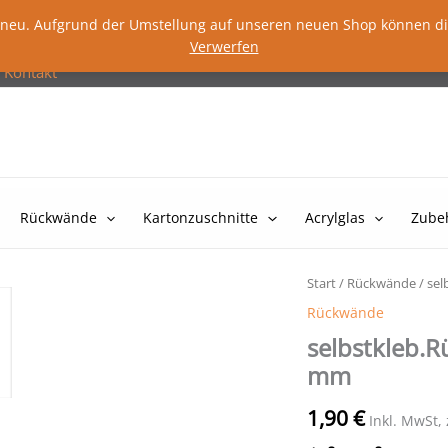
lig neu. Aufgrund der Umstellung auf unseren neuen Shop können d
Verwerfen
Kontakt
Rückwände
Kartonzuschnitte
Acrylglas
Zube
Start
/
Rückwände
/ sel
Rückwände
selbstkleb.R
mm
1,90
€
Inkl. MwSt,