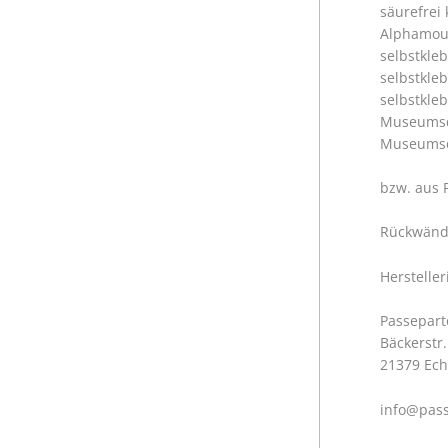
säurefrei
Alphamoun
selbstkle
selbstkle
selbstkle
Museumsqu
Museumsqu
bzw. aus 
Rückwände
Herstelle
Passepart
Bäckerstr.
21379 Ec
info@pass