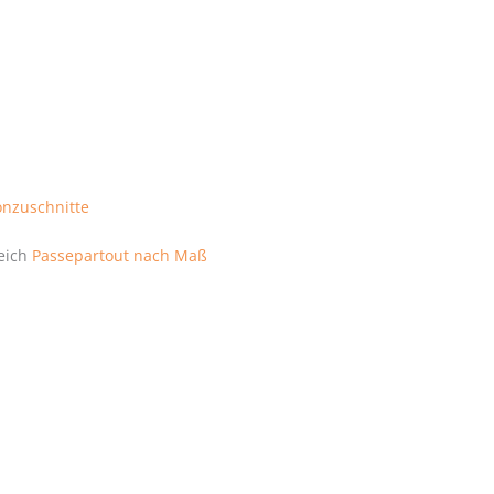
onzuschnitte
reich
Passepartout nach Maß