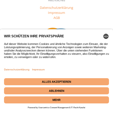
Datenschutzerklärung
Impressum
AGB
Dieses Projekt wurde mit Mitteln des Europäischen Fonds für
regionale Entwicklung (EFRE) gefördert.
Passepartout-Werkstatt
· Bäckerstraße 2 · 21379
Echem
☎ +49 (0) 4139 686 69
|
✉
info@passepartout-versand.de
|
Kontakt
|
Instagram