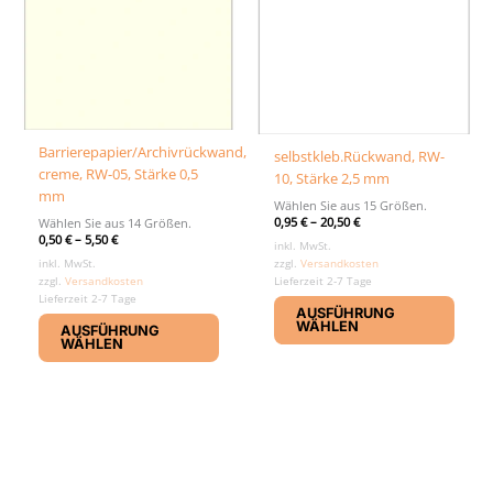
gewählt
gewäh
werden
werd
Barrierepapier/Archivrückwand,
selbstkleb.Rückwand, RW-
creme, RW-05, Stärke 0,5
10, Stärke 2,5 mm
mm
Wählen Sie aus 15 Größen.
0,95
€
–
20,50
€
Wählen Sie aus 14 Größen.
0,50
€
–
5,50
€
inkl. MwSt.
zzgl.
Versandkosten
inkl. MwSt.
Lieferzeit 2-7 Tage
zzgl.
Versandkosten
Diese
Lieferzeit 2-7 Tage
AUSFÜHRUNG
Dieses
Produ
WÄHLEN
AUSFÜHRUNG
Produkt
weist
WÄHLEN
weist
mehr
mehrere
Varia
Varianten
auf.
auf.
Die
Die
Optio
Optionen
könn
können