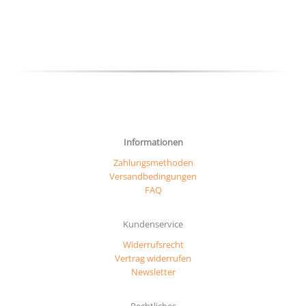
auf
auf
der
der
Produ
Produktseite
gewäh
gewählt
werd
werden
Informationen
Zahlungsmethoden
Versandbedingungen
FAQ
Kundenservice
Widerrufsrecht
Vertrag widerrufen
Newsletter
Rechtliches