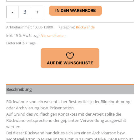
Archivrückwand,
-
+
IN DEN WARENKORB
weiß,
RW-
13,
Artikelnummer:
10050-13800
Kategorie:
Rückwände
Stärke
inkl. 19 % MwSt.
zzgl.
Versandkosten
1,0
Lieferzeit 2-7 Tage
mm
Menge
AUF DIE WUNSCHLISTE
Beschreibung
Rückwände sind ein wesentlicher Bestandteil jeder Bildeinrahmung
oder Archivierung bzw. Präsentation.
Auf Grund des vollflächigen Kontaktes mit der Arbeit sollte die
Rückwand entsprechend der geplanten Verwendung ausgewählt
werden.
Bei dieser Rückwand handelt es sich um einen Archivkarton bzw.
Montagekarton in Museumsqualität in 1.0 mm Stärke. Der Karton ist