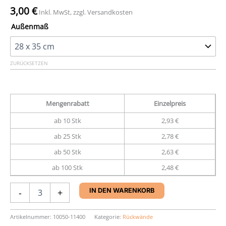
3,00
€
Inkl. MwSt, zzgl. Versandkosten
Außenmaß
ZURÜCKSETZEN
Mengenrabatt
Einzelpreis
ab 10 Stk
2,93 €
ab 25 Stk
2,78 €
ab 50 Stk
2,63 €
ab 100 Stk
2,48 €
Archivrückwand,
-
+
IN DEN WARENKORB
weiß,
RW-
11,
Artikelnummer:
10050-11400
Kategorie:
Rückwände