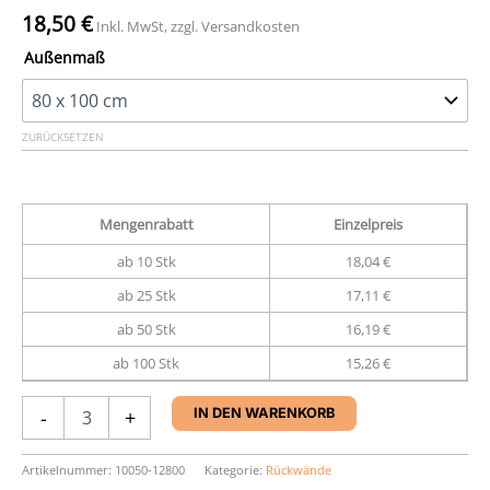
18,50
€
Inkl. MwSt, zzgl. Versandkosten
Außenmaß
ZURÜCKSETZEN
Mengenrabatt
Einzelpreis
ab 10 Stk
18,04 €
ab 25 Stk
17,11 €
ab 50 Stk
16,19 €
ab 100 Stk
15,26 €
Archivrückwand,
-
+
IN DEN WARENKORB
creme,
RW-
12,
Artikelnummer:
10050-12800
Kategorie:
Rückwände