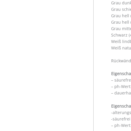
Grau dunk
Grau schi
Grau hell
Grau hell
Grau mitt
Schwarz (
Weiß lind
Weiß natu
Rückwände
Eigenscha
– säurefr
– ph-Wert:
– dauerha
Eigenscha
-alterung
-säurefre
– ph-Wert: