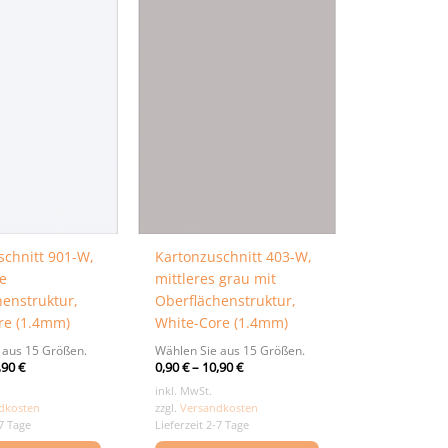
schnitt 901-W,
Kartonzuschnitt 403-W,
e
mittleres grau mit
henstruktur,
Oberflächenstruktur,
re (1.4mm)
White-Core (1.4mm)
 aus 15 Größen.
Wählen Sie aus 15 Größen.
,90
€
0,90
€
–
10,90
€
inkl. MwSt.
dkosten
zzgl.
Versandkosten
-7 Tage
Lieferzeit 2-7 Tage
Dieses
Dieses