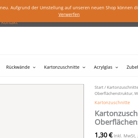
lig neu. Aufgrund der Umstellung auf unseren neuen Shop können d
Verwerfen
Kontakt
Rückwände
Kartonzuschnitte
Acrylglas
Zube
Start
/
Kartonzuschnitt
Oberflächenstruktur, W
Kartonzuschnitte
Kartonzusch
Oberflächen
1,30
€
Inkl. MwSt,