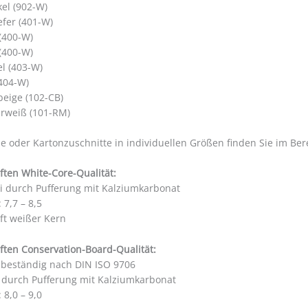
el (902-W)
efer (401-W)
 (400-W)
 (400-W)
el (403-W)
404-W)
beige (102-CB)
rweiß (101-RM)
 oder Kartonzuschnitte in individuellen Größen finden Sie im Be
ften White-Core-Qualität:
ei durch Pufferung mit Kalziumkarbonat
 7,7 – 8,5
ft weißer Kern
ften Conservation-Board-Qualität:
sbeständig nach DIN ISO 9706
i durch Pufferung mit Kalziumkarbonat
 8,0 – 9,0