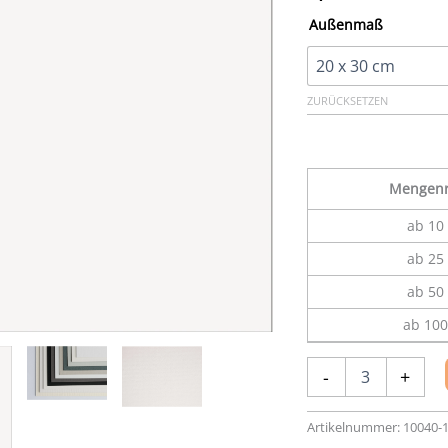
Außenmaß
ZURÜCKSETZEN
Mengenr
ab 10 
ab 25 
ab 50 
ab 100
Kartonzuschnitt
-
+
101-
W,
naturweiß
Artikelnummer:
10040-
mit