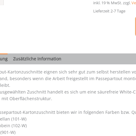
inkl. 19 % MwSt.
zzgl.
Ve
Oberflächenstruktur,
White-
Lieferzeit 2-7 Tage
Core
(1.4mm)
Menge
bung
Zusätzliche Information
out-Kartonzuschnitte eignen sich sehr gut zum selbst herstellen 
and, besonders wenn die Arbeit freigestellt im Passepartout monti
leibt.
usgewählten Zuschnitt handelt es sich um eine säurefreie White-Co
 mit Oberflächenstruktur.
ssepartout-Kartonzuschnitt bieten wir in folgenden Farben bzw. Qu
ellan (101-W)
nbein (102-W)
 (901-W)