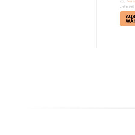
zzgl.
Vers
Lieferzeit
AU
WÄ