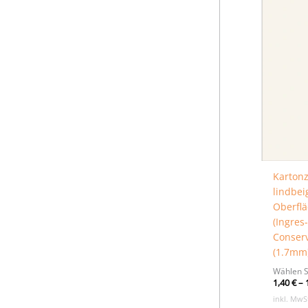
Kartonz
lindbei
Oberflä
(Ingres
Conser
(1.7mm
Wählen S
1,40
€
–
inkl. MwS