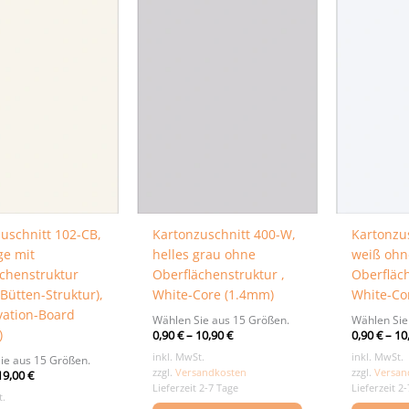
uschnitt 102-CB,
Kartonzuschnitt 400-W,
Kartonzu
ge mit
helles grau ohne
weiß ohn
chenstruktur
Oberflächenstruktur ,
Oberfläc
-Bütten-Struktur),
White-Core (1.4mm)
White-Co
vation-Board
Wählen Sie aus 15 Größen.
Wählen Sie
)
0,90
€
–
10,90
€
0,90
€
–
10
inkl. MwSt.
inkl. MwSt.
ie aus 15 Größen.
zzgl.
Versandkosten
zzgl.
Versan
19,00
€
Lieferzeit 2-7 Tage
Lieferzeit 2
t.
Dieses