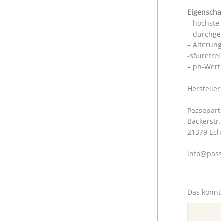
Eigenscha
– höchste
– durchge
– Alterun
-säurefre
– ph-Wert:
Herstelle
Passepart
Bäckerstr.
21379 Ec
info@pass
Das könnt