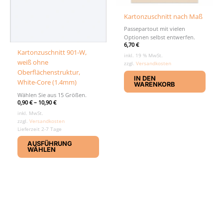
Kartonzuschnitt nach Maß
Passepartout mit vielen
Optionen selbst entwerfen.
6,70
€
Kartonzuschnitt 901-W,
inkl. 19 % MwSt.
weiß ohne
zzgl.
Versandkosten
Oberflächenstruktur,
IN DEN
White-Core (1.4mm)
WARENKORB
Wählen Sie aus 15 Größen.
0,90
€
–
10,90
€
inkl. MwSt.
zzgl.
Versandkosten
Lieferzeit 2-7 Tage
Dieses
AUSFÜHRUNG
Produkt
WÄHLEN
weist
mehrere
Varianten
auf.
Die
Optionen
können