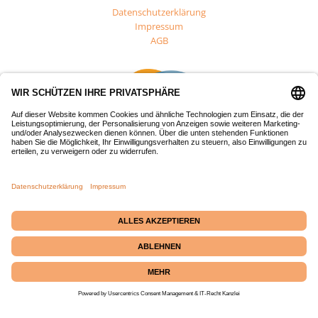
Datenschutzerklärung
Impressum
AGB
Dieses Projekt wurde mit Mitteln des Europäischen Fonds für
regionale Entwicklung (EFRE) gefördert.
Passepartout-Werkstatt
· Bäckerstraße 2 · 21379
Echem
☎ +49 (0) 4139 686 69
|
✉
info@passepartout-versand.de
|
Kontakt
|
Instagram