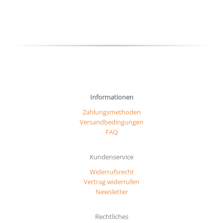
auf
der
Produktseite
gewählt
werden
Informationen
Zahlungsmethoden
Versandbedingungen
FAQ
Kundenservice
Widerrufsrecht
Vertrag widerrufen
Newsletter
Rechtliches