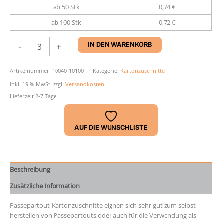
ab 50 Stk
0,74 €
ab 100 Stk
0,72 €
Kartonzuschnitt
-
+
IN DEN WARENKORB
101-
W,
naturweiß
Artikelnummer:
10040-10100
Kategorie:
Kartonzuschnitte
mit
inkl. 19 % MwSt.
zzgl.
Versandkosten
Oberflächenstruktur,
Lieferzeit 2-7 Tage
White-
Core
(1.4mm)
AUF DIE WUNSCHLISTE
Menge
Beschreibung
Zusätzliche Information
Passepartout-Kartonzuschnitte eignen sich sehr gut zum selbst
herstellen von Passepartouts oder auch für die Verwendung als