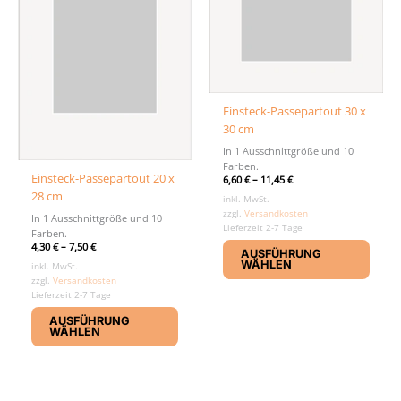
Produktseite
der
gewählt
Produ
werden
gewäh
werd
Einsteck-Passepartout 30 x
30 cm
In 1 Ausschnittgröße und 10
Farben.
Einsteck-Passepartout 20 x
6,60
€
–
11,45
€
28 cm
inkl. MwSt.
zzgl.
Versandkosten
In 1 Ausschnittgröße und 10
Lieferzeit 2-7 Tage
Farben.
Diese
4,30
€
–
7,50
€
AUSFÜHRUNG
Produ
WÄHLEN
inkl. MwSt.
weist
zzgl.
Versandkosten
Lieferzeit 2-7 Tage
mehr
Dieses
Varia
AUSFÜHRUNG
Produkt
auf.
WÄHLEN
weist
Die
mehrere
Optio
Varianten
könn
auf.