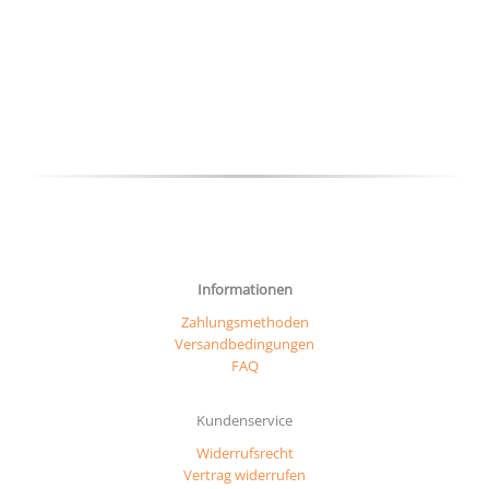
auf
Die
der
Optionen
Produ
können
gewäh
auf
werd
der
Produktseite
gewählt
werden
Informationen
Zahlungsmethoden
Versandbedingungen
FAQ
Kundenservice
Widerrufsrecht
Vertrag widerrufen