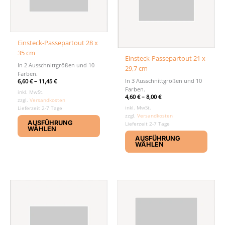
Einsteck-Passepartout 28 x
35 cm
Einsteck-Passepartout 21 x
In 2 Ausschnittgrößen und 10
29,7 cm
Farben.
In 3 Ausschnittgrößen und 10
6,60
€
–
11,45
€
Farben.
inkl. MwSt.
4,60
€
–
8,00
€
zzgl.
Versandkosten
inkl. MwSt.
Lieferzeit 2-7 Tage
Dieses
zzgl.
Versandkosten
AUSFÜHRUNG
Lieferzeit 2-7 Tage
Produkt
WÄHLEN
Diese
weist
AUSFÜHRUNG
Produ
WÄHLEN
mehrere
weist
Varianten
mehr
auf.
Varia
Die
auf.
Optionen
Die
können
Optio
auf
könn
der
auf