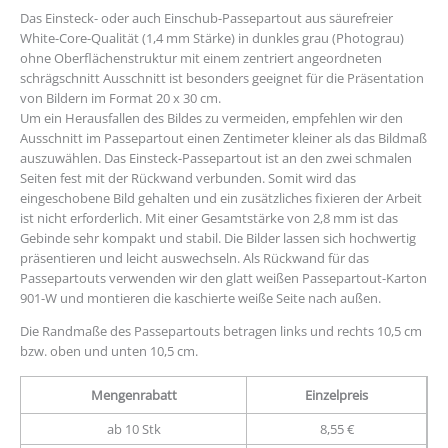
Das Einsteck- oder auch Einschub-Passepartout aus säurefreier
White-Core-Qualität (1,4 mm Stärke) in dunkles grau (Photograu)
ohne Oberflächenstruktur mit einem zentriert angeordneten
schrägschnitt Ausschnitt ist besonders geeignet für die Präsentation
von Bildern im Format 20 x 30 cm.
Um ein Herausfallen des Bildes zu vermeiden, empfehlen wir den
Ausschnitt im Passepartout einen Zentimeter kleiner als das Bildmaß
auszuwählen. Das Einsteck-Passepartout ist an den zwei schmalen
Seiten fest mit der Rückwand verbunden. Somit wird das
eingeschobene Bild gehalten und ein zusätzliches fixieren der Arbeit
ist nicht erforderlich. Mit einer Gesamtstärke von 2,8 mm ist das
Gebinde sehr kompakt und stabil. Die Bilder lassen sich hochwertig
präsentieren und leicht auswechseln. Als Rückwand für das
Passepartouts verwenden wir den glatt weißen Passepartout-Karton
901-W und montieren die kaschierte weiße Seite nach außen.
Die Randmaße des Passepartouts betragen links und rechts 10,5 cm
bzw. oben und unten 10,5 cm.
Mengenrabatt
Einzelpreis
ab 10 Stk
8,55 €