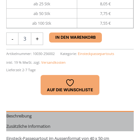
ab 25 Stk
8,05 €
ab 50 Stk
7,75 €
ab 100 Stk
7,55 €
Einsteck-
-
+
IN DEN WARENKORB
Passepartout
40
x
Artikelnummer:
10030-256002
Kategorie:
Einsteckpassepartouts
50
inkl. 19 % MwSt.
zzgl.
Versandkosten
cm
Lieferzeit 2-7 Tage
Menge
AUF DIE WUNSCHLISTE
Beschreibung
Zusätzliche Information
Einsteck-Passepartout im Aussenformat von 40 x 50 cm