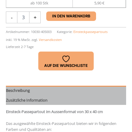
ab 100 Stk
5,90 €
Einsteck-
-
+
IN DEN WARENKORB
Passepartout
30
x
Artikelnummer:
10030-405003
Kategorie:
Einsteckpassepartouts
40
inkl. 19 % MwSt.
zzgl.
Versandkosten
cm
Lieferzeit 2-7 Tage
Menge
AUF DIE WUNSCHLISTE
Beschreibung
Zusätzliche Information
Einsteck-Passepartout im Aussenformat von 30 x 40 cm
Das ausgewählte Einsteck-Passepartout bieten wir in folgenden
Farben und Qualitäten an: