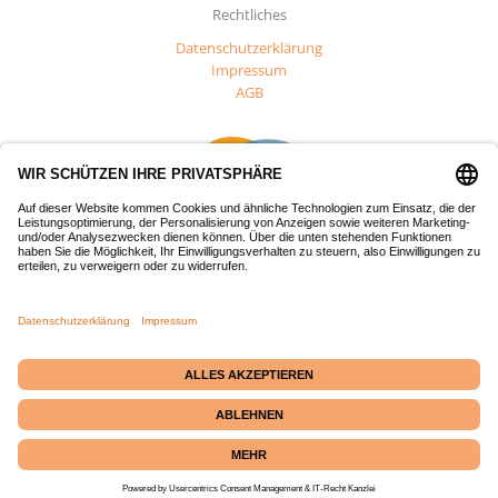
Rechtliches
Datenschutzerklärung
Impressum
AGB
Dieses Projekt wurde mit Mitteln des Europäischen Fonds für
regionale Entwicklung (EFRE) gefördert.
Passepartout-Werkstatt
· Bäckerstraße 2 · 21379
Echem
☎ +49 (0) 4139 686 69
|