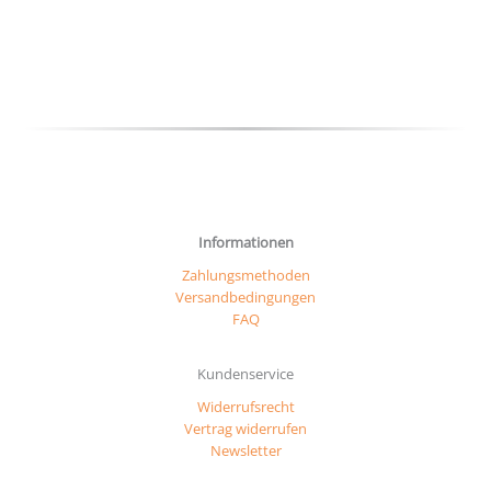
auf
können
der
auf
Produ
der
gewäh
Produktseite
werd
gewählt
werden
Informationen
Zahlungsmethoden
Versandbedingungen
FAQ
Kundenservice
Widerrufsrecht
Vertrag widerrufen
Newsletter