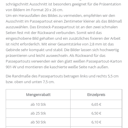
schrägschnitt Ausschnitt ist besonders geeignet für die Präsentation
von Bildern im Format 20 x 26 cm.
Um ein Herausfallen des Bildes zu vermeiden, empfehlen wir den
Ausschnitt im Passepartout einen Zentimeter kleiner als das Bildmaß
auszuwählen. Das Einsteck-Passepartout ist an den zwei schmalen
Seiten fest mit der Rückwand verbunden. Somit wird das
eingeschobene Bild gehalten und ein zusätzliches fixieren der Arbeit
ist nicht erforderlich. Mit einer Gesamtstärke von 2,8 mm ist das
Gebinde sehr kompakt und stabil. Die Bilder lassen sich hochwertig
präsentieren und leicht auswechseln. Als Rückwand für das
Passepartouts verwenden wir den glatt weißen Passepartout-Karton
901-W und montieren die kaschierte weiße Seite nach außen.
Die Randmaße des Passepartouts betragen links und rechts 5,5 cm
bzw. oben und unten 7,5 cm.
Mengenrabatt
Einzelpreis
ab 10 Stk
6,65 €
ab 25 Stk
6,50 €
ab 50 Stk
6,10 €