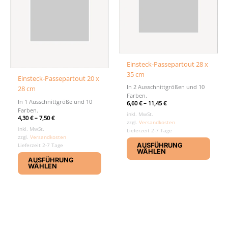
gewäh
werd
Einsteck-Passepartout 28 x
35 cm
Einsteck-Passepartout 20 x
In 2 Ausschnittgrößen und 10
28 cm
Farben.
In 1 Ausschnittgröße und 10
6,60
€
–
11,45
€
Farben.
inkl. MwSt.
4,30
€
–
7,50
€
zzgl.
Versandkosten
inkl. MwSt.
Lieferzeit 2-7 Tage
zzgl.
Versandkosten
Diese
Lieferzeit 2-7 Tage
AUSFÜHRUNG
Produ
WÄHLEN
Dieses
weist
AUSFÜHRUNG
Produkt
WÄHLEN
mehr
weist
Varia
mehrere
auf.
Varianten
Die
auf.
Optio
Die
könn
Optionen