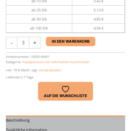
ab 10 Stk
5,42 €
ab 25 Stk
5,13 €
ab 50 Stk
4,85 €
ab 100 Stk
4,56 €
Passepartout
-
+
IN DEN WARENKORB
28
x
35
Artikelnummer:
10020-45401
Kategorie:
Passepartouts mit mehrfachen Ausschnitten
cm
Menge
inkl. 19 % MwSt.
zzgl.
Versandkosten
Lieferzeit 2-7 Tage
AUF DIE WUNSCHLISTE
Beschreibung
Zusätzliche Information