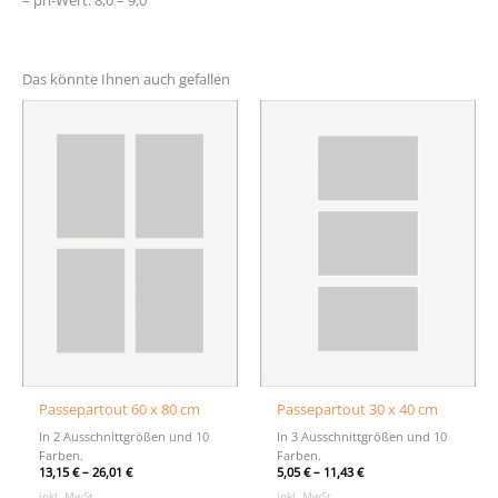
– ph-Wert: 8,0 – 9,0
Das könnte Ihnen auch gefallen
Passepartout 60 x 80 cm
Passepartout 30 x 40 cm
In 2 Ausschnittgrößen und 10
In 3 Ausschnittgrößen und 10
Farben.
Farben.
13,15
€
–
26,01
€
5,05
€
–
11,43
€
inkl. MwSt.
inkl. MwSt.