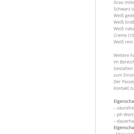
Grau mitt
Schwarz (
Weiß gede
Weiß lind
Weiß natu
Creme (10
Weiß rein
Weitere F
im Berei
Gestalten
zum Einst
Der Passe
Kontakt z
Eigenscha
– säurefr
– ph-Wert:
– dauerha
Eigenscha