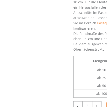
10 cm. Für die Mont
ein Herausfallen des
Ausschnitte im Passe
auszuwählen. Passep
Sie im Bereich
Passe
konfigurieren.
Die Randmaße des Pa
oben 5,5 cm und unte
Bei dem ausgewählte
Oberflächenstruktur 
Mengenr
ab 10 
ab 25 
ab 50 
ab 100
Passepartout
-
+