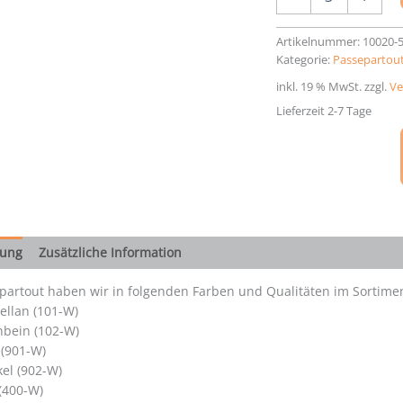
40
x
50
Artikelnummer:
10020-
cm
Kategorie:
Passepartout
Menge
inkl. 19 % MwSt.
zzgl.
Ve
Lieferzeit 2-7 Tage
bung
Zusätzliche Information
partout haben wir in folgenden Farben und Qualitäten im Sortimen
ellan (101-W)
nbein (102-W)
 (901-W)
el (902-W)
 (400-W)