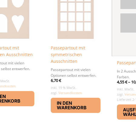
rtout mit
Passepartout mit
en Ausschnitten
symmetrischen
Ausschnitten
Passepar
tout mit vielen
 selbst entwerfen.
Passepartout mit vielen
In 2 Aussc
Optionen selbst entwerfen.
Farben.
6,70
€
% MwSt.
4,55
€
–
10
andkosten
inkl. 19 % MwSt.
inkl. MwSt.
zzgl.
Versandkosten
zzgl.
Versan
DEN
Lieferzeit 2
RENKORB
IN DEN
WARENKORB
AUSF
WÄH