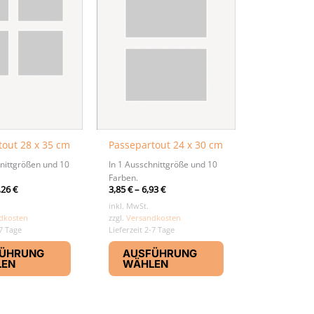
tout 28 x 35 cm
Passepartout 24 x 30 cm
hnittgrößen und 10
In 1 Ausschnittgröße und 10
Farben.
,26
€
3,85
€
–
6,93
€
inkl. MwSt.
dkosten
zzgl.
Versandkosten
-7 Tage
Lieferzeit 2-7 Tage
Dieses
Dieses
ÜHRUNG
AUSFÜHRUNG
Produkt
Produkt
LEN
WÄHLEN
weist
weist
mehrere
mehrere
Varianten
Varianten