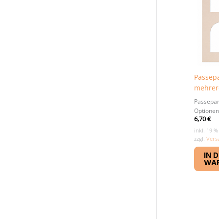
Passepa
mehrer
Passepar
Optionen
6,70
€
inkl. 19 
zzgl.
Vers
IN 
WA