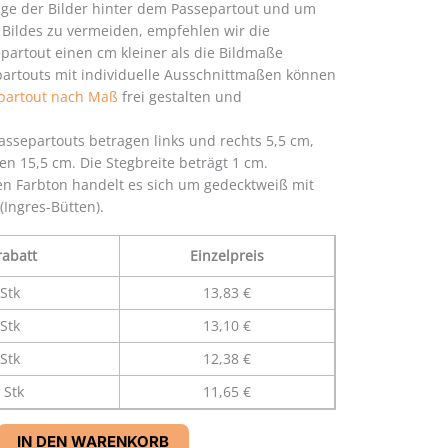
age der Bilder hinter dem Passepartout und um
 Bildes zu vermeiden, empfehlen wir die
partout einen cm kleiner als die Bildmaße
artouts mit individuelle Ausschnittmaßen können
partout nach Maß
frei gestalten und
ssepartouts betragen links und rechts 5,5 cm,
n 15,5 cm. Die Stegbreite beträgt 1 cm.
n Farbton handelt es sich um gedecktweiß mit
(Ingres-Bütten).
abatt
Einzelpreis
Stk
13,83 €
Stk
13,10 €
Stk
12,38 €
 Stk
11,65 €
IN DEN WARENKORB