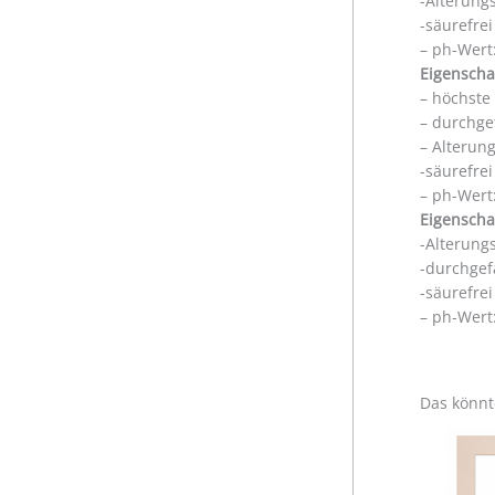
-Alterung
-säurefre
– ph-Wert:
Eigenscha
– höchste
– durchge
– Alterun
-säurefre
– ph-Wert:
Eigenscha
-Alterung
-durchgef
-säurefre
– ph-Wert:
Das könnt