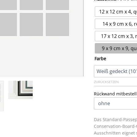
12 x 12 cm x 4, 
14 x 9 cm x 6, 
17 x 12 cm x 3, 
9 x 9 cm x 9, q
Farbe
ZURÜCKSETZEN
Rückwand mitbestell
Das Standard-Passep
Conservation-Board-Q
Ausschnitten eignet 