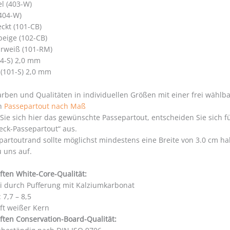
el (403-W)
404-W)
ckt (101-CB)
beige (102-CB)
rweiß (101-RM)
4-S) 2,0 mm
 (101-S) 2,0 mm
arben und Qualitäten in individuellen Größen mit einer frei wählb
ch
Passepartout nach Maß
 Sie sich hier das gewünschte Passepartout, entscheiden Sie sich 
eck-Passepartout“ aus.
partoutrand sollte möglichst mindestens eine Breite von 3.0 cm 
u uns auf.
ften White-Core-Qualität:
ei durch Pufferung mit Kalziumkarbonat
 7,7 – 8,5
ft weißer Kern
ften Conservation-Board-Qualität: