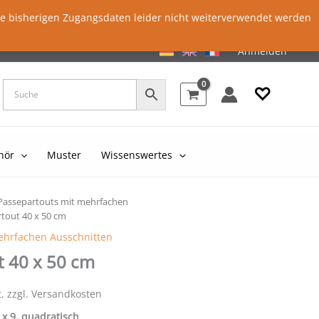
ie bisherigen Zugangsdaten leider nicht weiterverwendet werden
Anmelden
♡
hör
Muster
Wissenswertes
Passepartouts mit mehrfachen
tout 40 x 50 cm
ehrfachen Ausschnitten
t 40 x 50 cm
t, zzgl. Versandkosten
m x 9, quadratisch