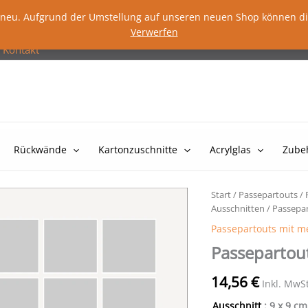
lig neu. Aufgrund der Umstellung auf unseren neuen Shop können d
Verwerfen
Kontakt
Rückwände
Kartonzuschnitte
Acrylglas
Zube
Start
/
Passepartouts
/
Ausschnitten
/ Passepar
Passepartouts mit m
Passepartou
14,56
€
Inkl. MwS
Ausschnitt
: 9 x 9 c