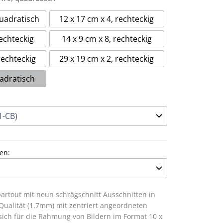
quadratisch
12 x 17 cm x 4, rechteckig
rechteckig
14 x 9 cm x 8, rechteckig
rechteckig
29 x 19 cm x 2, rechteckig
uadratisch
en:
artout mit neun schrägschnitt Ausschnitten in
ualität (1.7mm) mit zentriert angeordneten
sich für die Rahmung von Bildern im Format 10 x