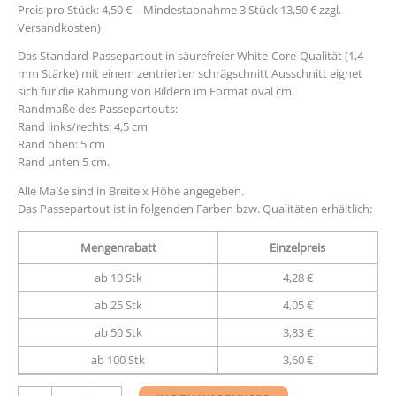
Preis pro Stück: 4,50 € – Mindestabnahme 3 Stück 13,50 € zzgl.
Versandkosten)
Das Standard-Passepartout in säurefreier White-Core-Qualität (1,4
mm Stärke) mit einem zentrierten schrägschnitt Ausschnitt eignet
sich für die Rahmung von Bildern im Format oval cm.
Randmaße des Passepartouts:
Rand links/rechts: 4,5 cm
Rand oben: 5 cm
Rand unten 5 cm.
Alle Maße sind in Breite x Höhe angegeben.
Das Passepartout ist in folgenden Farben bzw. Qualitäten erhältlich:
Mengenrabatt
Einzelpreis
ab 10 Stk
4,28 €
ab 25 Stk
4,05 €
ab 50 Stk
3,83 €
ab 100 Stk
3,60 €
Passepartout