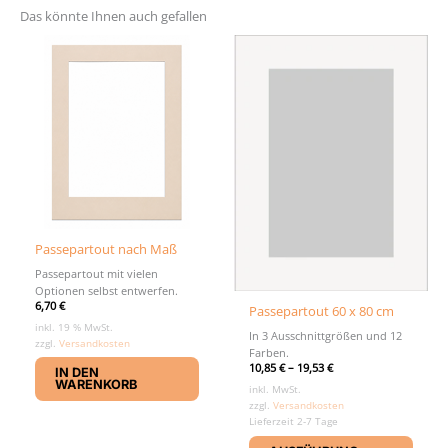
Das könnte Ihnen auch gefallen
Passepartout nach Maß
Passepartout mit vielen
Optionen selbst entwerfen.
6,70
€
Passepartout 60 x 80 cm
inkl. 19 % MwSt.
In 3 Ausschnittgrößen und 12
zzgl.
Versandkosten
Farben.
10,85
€
–
19,53
€
IN DEN
WARENKORB
inkl. MwSt.
zzgl.
Versandkosten
Lieferzeit 2-7 Tage
Diese