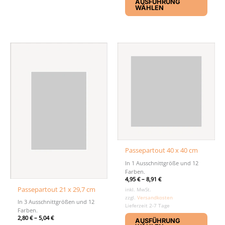
AUSFÜHRUNG
Produ
WÄHLEN
weist
mehr
Varia
auf.
Die
Optio
könn
auf
der
Produ
gewäh
werd
Passepartout 40 x 40 cm
In 1 Ausschnittgröße und 12
Farben.
4,95
€
–
8,91
€
Passepartout 21 x 29,7 cm
inkl. MwSt.
zzgl.
Versandkosten
In 3 Ausschnittgrößen und 12
Lieferzeit 2-7 Tage
Farben.
Diese
2,80
€
–
5,04
€
AUSFÜHRUNG
Produ