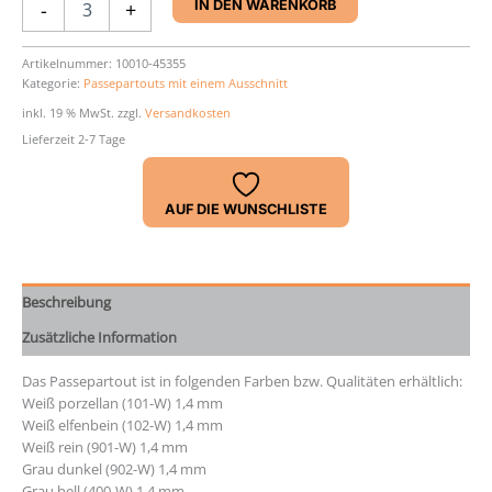
-
+
IN DEN WARENKORB
24
x
30
Artikelnummer:
10010-45355
Kategorie:
Passepartouts mit einem Ausschnitt
cm
Menge
inkl. 19 % MwSt.
zzgl.
Versandkosten
Lieferzeit 2-7 Tage
AUF DIE WUNSCHLISTE
Beschreibung
Zusätzliche Information
Das Passepartout ist in folgenden Farben bzw. Qualitäten erhältlich:
Weiß porzellan (101-W) 1,4 mm
Weiß elfenbein (102-W) 1,4 mm
Weiß rein (901-W) 1,4 mm
Grau dunkel (902-W) 1,4 mm
Grau hell (400-W) 1,4 mm