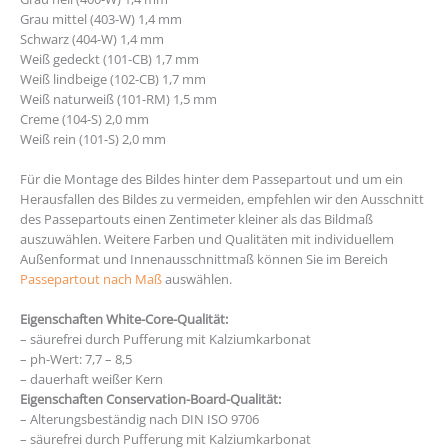
Grau mittel (403-W) 1,4 mm
Schwarz (404-W) 1,4 mm
Weiß gedeckt (101-CB) 1,7 mm
Weiß lindbeige (102-CB) 1,7 mm
Weiß naturweiß (101-RM) 1,5 mm
Creme (104-S) 2,0 mm
Weiß rein (101-S) 2,0 mm
Für die Montage des Bildes hinter dem Passepartout und um ein
Herausfallen des Bildes zu vermeiden, empfehlen wir den Ausschnitt
des Passepartouts einen Zentimeter kleiner als das Bildmaß
auszuwählen. Weitere Farben und Qualitäten mit individuellem
Außenformat und Innenausschnittmaß können Sie im Bereich
Passepartout nach Maß
auswählen.
Eigenschaften White-Core-Qualität:
– säurefrei durch Pufferung mit Kalziumkarbonat
– ph-Wert: 7,7 – 8,5
– dauerhaft weißer Kern
Eigenschaften Conservation-Board-Qualität:
– Alterungsbeständig nach DIN ISO 9706
– säurefrei durch Pufferung mit Kalziumkarbonat