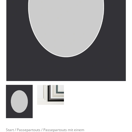
Start
/
Passepartouts
/
Passepartouts mit einem