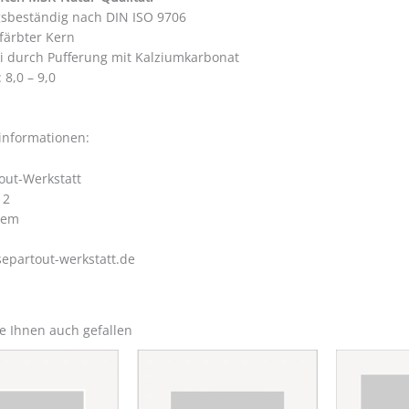
gsbeständig nach DIN ISO 9706
färbter Kern
ei durch Pufferung mit Kalziumkarbonat
 8,0 – 9,0
ww.foire-de-clermont.com/
rinformationen:
out-Werkstatt
 2
hem
epartout-werkstatt.de
e Ihnen auch gefallen