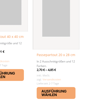
tout 40 x 40 cm
nittgröße und 12
91
€
Passepartout 20 x 28 cm
In 2 Ausschnittgrößen und 12
dkosten
-7 Tage
Farben.
Dieses
2,70
€
–
4,85
€
ÜHRUNG
Produkt
inkl. MwSt.
LEN
zzgl.
Versandkosten
weist
Lieferzeit 2-7 Tage
mehrere
Dieses
Varianten
AUSFÜHRUNG
Produkt
WÄHLEN
auf.
weist
Die
mehrere
Optionen