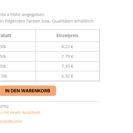
eite x Höhe angegeben.
 in folgenden Farben bzw. Qualitäten erhältlich:
abatt
Einzelpreis
Stk
8,22 €
Stk
7,79 €
Stk
7,35 €
 Stk
6,92 €
IN DEN WARENKORB
40702
s mit einem Ausschnitt
rsandkosten