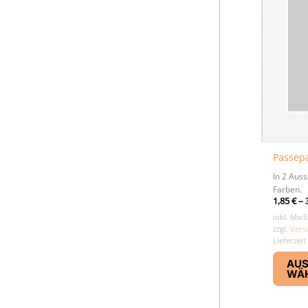
Passepa
In 2 Aus
Farben.
1,85
€
–
inkl. MwS
zzgl.
Vers
Lieferzeit
AU
WÄ