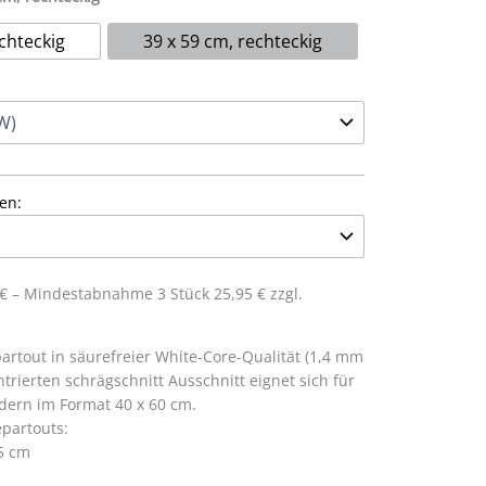
chteckig
39 x 59 cm, rechteckig
en:
5 € – Mindestabnahme 3 Stück 25,95 € zzgl.
rtout in säurefreier White-Core-Qualität (1,4 mm
trierten schrägschnitt Ausschnitt eignet sich für
dern im Format 40 x 60 cm.
partouts:
,5 cm