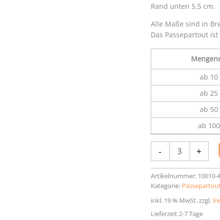
Rand unten 5,5 cm.
Alle Maße sind in Br
Das Passepartout ist
Mengenr
ab 10 
ab 25 
ab 50 
ab 100
Passepartout
-
+
50
x
70
Artikelnummer:
10010-
cm
Kategorie:
Passepartout
Menge
inkl. 19 % MwSt.
zzgl.
Ve
Lieferzeit 2-7 Tage