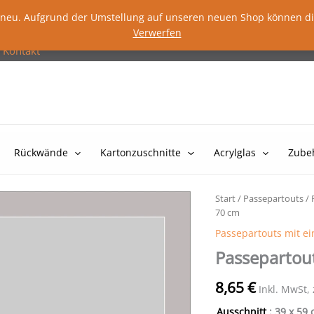
lig neu. Aufgrund der Umstellung auf unseren neuen Shop können d
Verwerfen
Kontakt
Rückwände
Kartonzuschnitte
Acrylglas
Zube
Start
/
Passepartouts
/
70 cm
Passepartouts mit e
Passepartou
8,65
€
Inkl. MwSt,
Ausschnitt
: 39 x 59