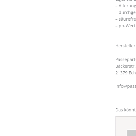
– Alterun
– durchge
– säurefr
– ph-Wert:
https://w
Herstelle
Passepart
Bäckerstr.
21379 Ec
info@pass
Das könnt