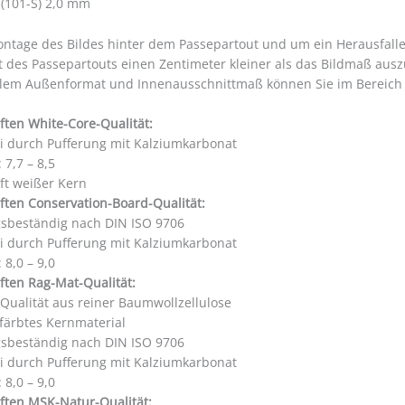
 (101-S) 2,0 mm
ontage des Bildes hinter dem Passepartout und um ein Herausfall
t des Passepartouts einen Zentimeter kleiner als das Bildmaß aus
llem Außenformat und Innenausschnittmaß können Sie im Bereic
ften White-Core-Qualität:
ei durch Pufferung mit Kalziumkarbonat
 7,7 – 8,5
ft weißer Kern
ften Conservation-Board-Qualität:
gsbeständig nach DIN ISO 9706
ei durch Pufferung mit Kalziumkarbonat
 8,0 – 9,0
ften Rag-Mat-Qualität:
 Qualität aus reiner Baumwollzellulose
färbtes Kernmaterial
gsbeständig nach DIN ISO 9706
ei durch Pufferung mit Kalziumkarbonat
 8,0 – 9,0
ften MSK-Natur-Qualität: