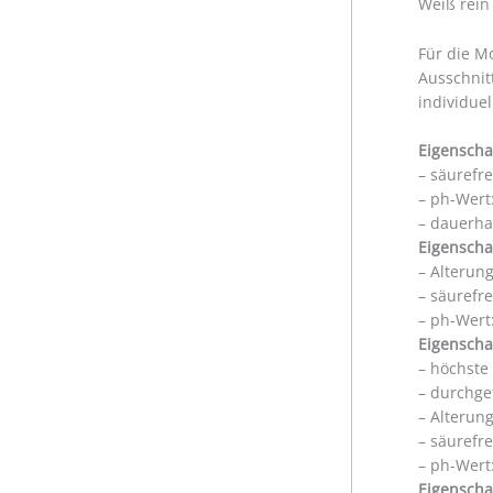
Weiß rein
Für die M
Ausschnit
individue
Eigenscha
– säurefr
– ph-Wert:
– dauerha
Eigenscha
– Alterun
– säurefr
– ph-Wert:
Eigenscha
– höchste
– durchge
– Alterun
– säurefr
– ph-Wert:
Eigenscha