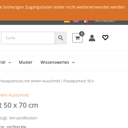
ie bisherigen Zugangsdaten leider nicht weiterverwendet werden
Anmelden
♡
hör
Muster
Wissenswertes
Passepartouts mit einem Ausschnitt
/ Passepartout 50 x
inem Ausschnitt
t 50 x 70 cm
 zzgl. Versandkosten
 cm, rechteckig