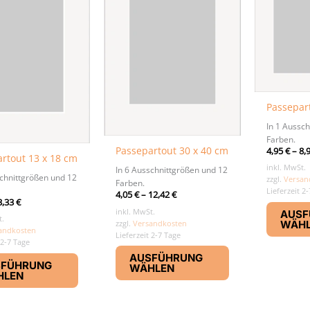
Passepar
In 1 Aussch
Farben.
Passepartout 30 x 40 cm
4,95
€
–
8,
rtout 13 x 18 cm
inkl. MwSt.
In 6 Ausschnittgrößen und 12
schnittgrößen und 12
zzgl.
Versan
Farben.
Lieferzeit 2
4,05
€
–
12,42
€
3,33
€
inkl. MwSt.
AUSF
t.
zzgl.
Versandkosten
WÄH
andkosten
Lieferzeit 2-7 Tage
 2-7 Tage
Dieses
Dieses
AUSFÜHRUNG
Produkt
SFÜHRUNG
WÄHLEN
Produkt
HLEN
weist
weist
mehrere
mehrere
Varianten