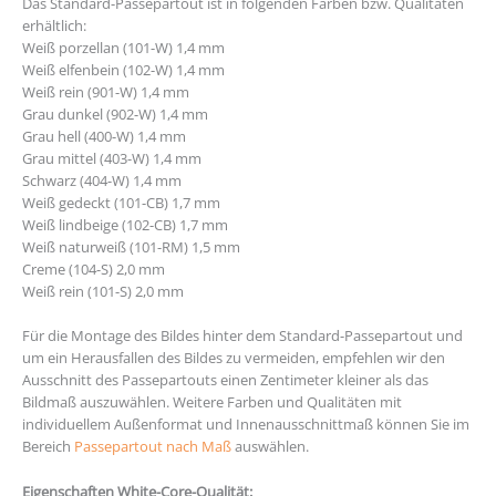
Das Standard-Passepartout ist in folgenden Farben bzw. Qualitäten
erhältlich:
Weiß porzellan (101-W) 1,4 mm
Weiß elfenbein (102-W) 1,4 mm
Weiß rein (901-W) 1,4 mm
Grau dunkel (902-W) 1,4 mm
Grau hell (400-W) 1,4 mm
Grau mittel (403-W) 1,4 mm
Schwarz (404-W) 1,4 mm
Weiß gedeckt (101-CB) 1,7 mm
Weiß lindbeige (102-CB) 1,7 mm
Weiß naturweiß (101-RM) 1,5 mm
Creme (104-S) 2,0 mm
Weiß rein (101-S) 2,0 mm
Für die Montage des Bildes hinter dem Standard-Passepartout und
um ein Herausfallen des Bildes zu vermeiden, empfehlen wir den
Ausschnitt des Passepartouts einen Zentimeter kleiner als das
Bildmaß auszuwählen. Weitere Farben und Qualitäten mit
individuellem Außenformat und Innenausschnittmaß können Sie im
Bereich
Passepartout nach Maß
auswählen.
Eigenschaften White-Core-Qualität: