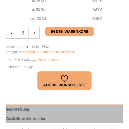
ab 25 Stk
4,91 €
ab 50 Stk
4,63 €
ab 100 Stk
4,36 €
Passepartout
-
+
IN DEN WARENKORB
40
x
50
Artikelnummer:
10010-15602
Kategorie:
Passepartouts mit einem Ausschnitt
cm
Menge
inkl. 19 % MwSt.
zzgl.
Versandkosten
Lieferzeit 2-7 Tage
AUF DIE WUNSCHLISTE
Beschreibung
Zusätzliche Information