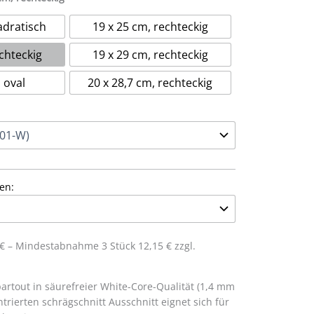
adratisch
19 x 25 cm, rechteckig
chteckig
19 x 29 cm, rechteckig
 oval
20 x 28,7 cm, rechteckig
en:
5 € – Mindestabnahme 3 Stück 12,15 € zzgl.
rtout in säurefreier White-Core-Qualität (1,4 mm
trierten schrägschnitt Ausschnitt eignet sich für