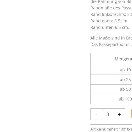
die Rahmung von Bil
Randmaße des Passe
Rand links/rechts: 5
Rand oben: 6,5 cm
Rand unten 6,5 cm.
Alle Maße sind in Br
Das Passepartout ist
Mengenr
ab 10 
ab 25 
ab 50 
ab 100
Passepartout
-
+
30
x
40
Artikelnummer:
10010-