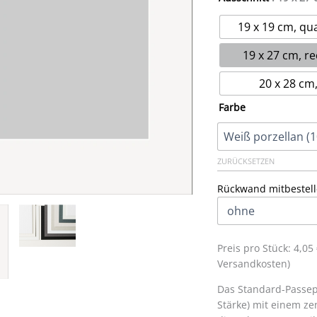
19 x 19 cm, qu
19 x 27 cm, re
20 x 28 cm,
Farbe
ZURÜCKSETZEN
Rückwand mitbestell
Preis pro Stück: 4,0
Versandkosten)
Das Standard-Passepa
Stärke) mit einem zen