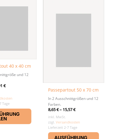
tout 40 x 40 cm
nittgröße und 12
91
€
Passepartout 50 x 70 cm
In 2 Ausschnittgrößen und 12
dkosten
-7 Tage
Farben.
Dieses
8,65
€
–
15,57
€
ÜHRUNG
Produkt
inkl. MwSt.
LEN
zzgl.
Versandkosten
weist
Lieferzeit 2-7 Tage
mehrere
Dieses
Varianten
AUSFÜHRUNG