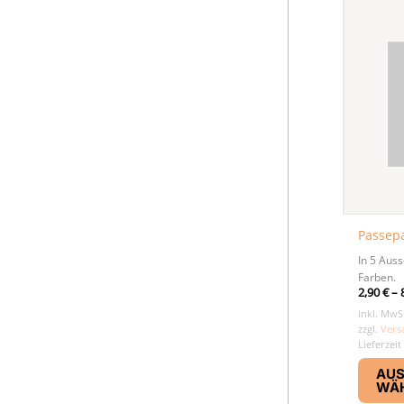
Passepa
In 5 Aus
Farben.
2,90
€
–
inkl. MwS
zzgl.
Vers
Lieferzeit
AU
WÄ