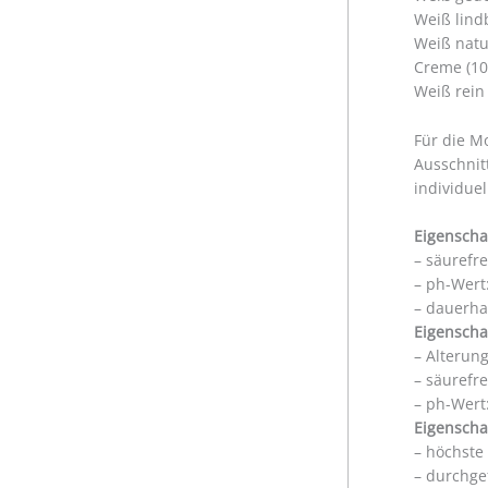
Weiß lind
Weiß natu
Creme (10
Weiß rein
Für die M
Ausschnit
individue
Eigenscha
– säurefr
– ph-Wert:
– dauerha
Eigenscha
– Alterun
– säurefr
– ph-Wert:
Eigenscha
– höchste
– durchge