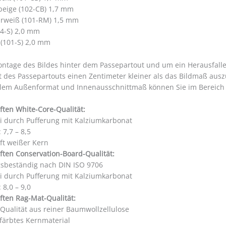
beige (102-CB) 1,7 mm
rweiß (101-RM) 1,5 mm
4-S) 2,0 mm
 (101-S) 2,0 mm
ontage des Bildes hinter dem Passepartout und um ein Herausfall
t des Passepartouts einen Zentimeter kleiner als das Bildmaß aus
llem Außenformat und Innenausschnittmaß können Sie im Bereic
ften White-Core-Qualität:
ei durch Pufferung mit Kalziumkarbonat
 7,7 – 8,5
ft weißer Kern
ften Conservation-Board-Qualität:
gsbeständig nach DIN ISO 9706
ei durch Pufferung mit Kalziumkarbonat
 8,0 – 9,0
ften Rag-Mat-Qualität:
 Qualität aus reiner Baumwollzellulose
färbtes Kernmaterial