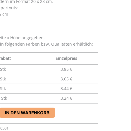
dern im Format 20 x 28 cm.
partouts:
,5 cm
eite x Höhe angegeben.
 in folgenden Farben bzw. Qualitäten erhältlich:
abatt
Einzelpreis
Stk
3,85 €
Stk
3,65 €
Stk
3,44 €
 Stk
3,24 €
IN DEN WARENKORB
10501