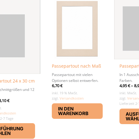
Passepartout nach Maß
Passepar
Passepartout mit vielen
In 1 Aussch
rtout 24 x 30 cm
Optionen selbst entwerfen.
Farben.
6,70
€
4,95
€
–
8,
schnittgrößen und 12
inkl. 19 % MwSt.
inkl. MwSt.
zzgl.
Versandkosten
zzgl.
Versan
8,10
€
Lieferzeit 2
t.
IN DEN
WARENKORB
andkosten
AUSF
WÄH
 2-7 Tage
Dieses
SFÜHRUNG
Produkt
HLEN
weist