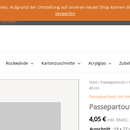
lig neu. Aufgrund der Umstellung auf unseren neuen Shop können d
Verwerfen
Kontakt
Rückwände
Kartonzuschnitte
Acrylglas
Zube
Start
/
Passepartouts
/
40 cm
Passepartouts mit e
Passepartou
4,05
€
Inkl. MwSt,
Ausschnitt
: 19 x 27