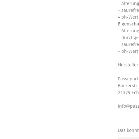
– Alterun
– säurefr
– ph-Wert:
Eigenscha
– Alterun
– durchge
– säurefr
– ph-Wert:
Herstelle
Passepart
Bäckerstr.
21379 Ec
info@pass
Das könnt