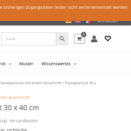
ie bisherigen Zugangsdaten leider nicht weiterverwendet werden
Anmelden
♡
hör
Muster
Wissenswertes
Passepartouts mit einem Ausschnitt
/ Passepartout 30 x
inem Ausschnitt
t 30 x 40 cm
 zzgl. Versandkosten
 cm, rechteckig