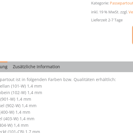
cm
Kategorie:
Passepartout
Menge
inkl. 19 % MwSt.
zzgl.
Ve
Lieferzeit 2-7 Tage
bung
Zusätzliche Information
artout ist in folgenden Farben bzw. Qualitäten erhältlich:
ellan (101-W) 1,4 mm
nbein (102-W) 1,4 mm
 (901-W) 1,4 mm
el (902-W) 1,4 mm
 (400-W) 1,4 mm
el (403-W) 1,4 mm
404-W) 1,4 mm
ckt (101-CB) 1,7 mm