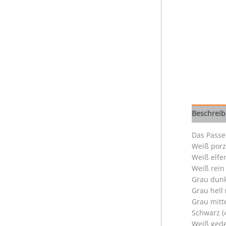
Beschrei
Das Passep
Weiß porz
Weiß elfe
Weiß rein
Grau dunk
Grau hell
Grau mitt
Schwarz (
Weiß gede