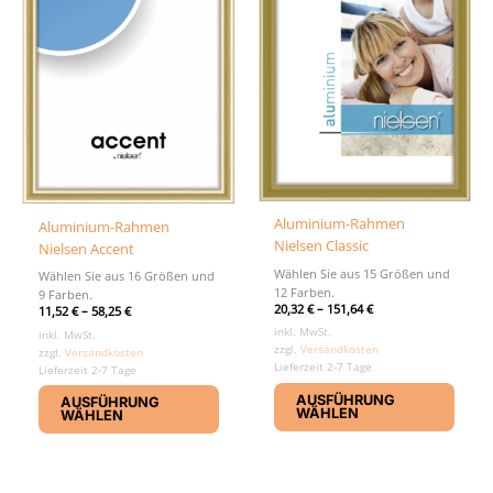
der
Produ
gewäh
werd
Aluminium-Rahmen
Aluminium-Rahmen
Nielsen Classic
Nielsen Accent
Wählen Sie aus 15 Größen und
Wählen Sie aus 16 Größen und
12 Farben.
9 Farben.
20,32
€
–
151,64
€
11,52
€
–
58,25
€
inkl. MwSt.
inkl. MwSt.
zzgl.
Versandkosten
zzgl.
Versandkosten
Lieferzeit 2-7 Tage
Lieferzeit 2-7 Tage
Diese
Dieses
AUSFÜHRUNG
AUSFÜHRUNG
Produ
Produkt
WÄHLEN
WÄHLEN
weist
weist
mehr
mehrere
Varia
Varianten