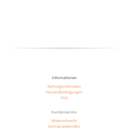
auf.
auf.
Die
Die
Optio
Optionen
könn
können
auf
auf
der
der
Produ
Produktseite
gewäh
gewählt
werd
werden
Informationen
Zahlungsmethoden
Versandbedingungen
FAQ
Kundenservice
Widerrufsrecht
Vertrag widerrufen