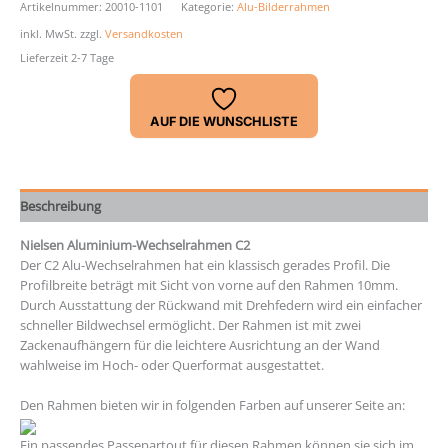
C2
Artikelnummer:
20010-1101
Kategorie:
Alu-Bilderrahmen
Menge
inkl. MwSt.
zzgl.
Versandkosten
Lieferzeit 2-7 Tage
AUF DIE WUNSCHLISTE
Beschreibung
Nielsen Aluminium-Wechselrahmen C2
Der C2 Alu-Wechselrahmen hat ein klassisch gerades Profil. Die
Profilbreite beträgt mit Sicht von vorne auf den Rahmen 10mm.
Durch Ausstattung der Rückwand mit Drehfedern wird ein einfacher
schneller Bildwechsel ermöglicht. Der Rahmen ist mit zwei
Zackenaufhängern für die leichtere Ausrichtung an der Wand
wahlweise im Hoch- oder Querformat ausgestattet.
Den Rahmen bieten wir in folgenden Farben auf unserer Seite an:
Ein passendes Passepartout für diesen Rahmen können sie sich im