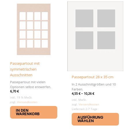
Die
auf.
Optio
Die
könn
Optionen
auf
können
der
auf
Produ
der
gewäh
Produktseite
werd
gewählt
werden
Passepartout mit
symmetrischen
Ausschnitten
Passepartout 28 x 35 cm
Passepartout mit vielen
In 2 Ausschnittgrößen und 10
Optionen selbst entwerfen.
Farben.
6,70
€
4,55
€
–
10,26
€
inkl. 19 % MwSt.
inkl. MwSt.
zzgl.
Versandkosten
zzgl.
Versandkosten
Lieferzeit 2-7 Tage
IN DEN
Diese
WARENKORB
AUSFÜHRUNG
Produ
WÄHLEN
weist