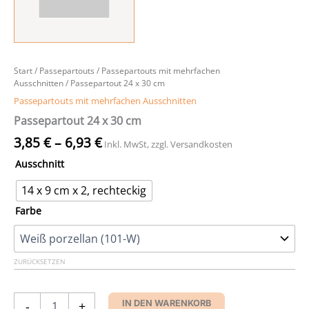
Start
/
Passepartouts
/
Passepartouts mit mehrfachen
Ausschnitten
/ Passepartout 24 x 30 cm
Passepartouts mit mehrfachen Ausschnitten
Passepartout 24 x 30 cm
3,85
€
–
6,93
€
Inkl. MwSt, zzgl. Versandkosten
Ausschnitt
14 x 9 cm x 2, rechteckig
Farbe
ZURÜCKSETZEN
Passepartout
-
+
IN DEN WARENKORB