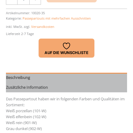
24
x
30
Artikelnummer:
10020-35
Kategorie:
Passepartouts mit mehrfachen Ausschnitten
cm
Menge
inkl. MwSt.
zzgl.
Versandkosten
Lieferzeit 2-7 Tage
AUF DIE WUNSCHLISTE
Beschreibung
Zusätzliche Information
Das Passepartout haben wir in folgenden Farben und Qualitäten im
Sortiment:
Weiß porzellan (101-W)
Weiß elfenbein (102-W)
Weiß rein (901-W)
Grau dunkel (902-W)