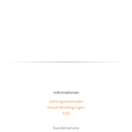
mehr
Varia
auf.
Die
Optio
könn
auf
der
Produ
gewäh
werd
Informationen
Zahlungsmethoden
Versandbedingungen
FAQ
Kundenservice