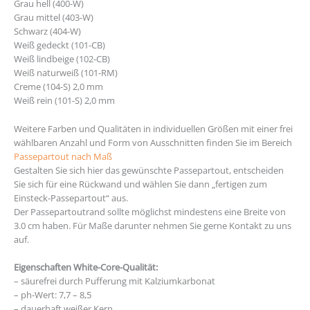
Grau hell (400-W)
Grau mittel (403-W)
Schwarz (404-W)
Weiß gedeckt (101-CB)
Weiß lindbeige (102-CB)
Weiß naturweiß (101-RM)
Creme (104-S) 2,0 mm
Weiß rein (101-S) 2,0 mm
Weitere Farben und Qualitäten in individuellen Größen mit einer frei
wählbaren Anzahl und Form von Ausschnitten finden Sie im Bereich
Passepartout nach Maß
Gestalten Sie sich hier das gewünschte Passepartout, entscheiden
Sie sich für eine Rückwand und wählen Sie dann „fertigen zum
Einsteck-Passepartout“ aus.
Der Passepartoutrand sollte möglichst mindestens eine Breite von
3.0 cm haben. Für Maße darunter nehmen Sie gerne Kontakt zu uns
auf.
Eigenschaften White-Core-Qualität:
– säurefrei durch Pufferung mit Kalziumkarbonat
– ph-Wert: 7,7 – 8,5
– dauerhaft weißer Kern