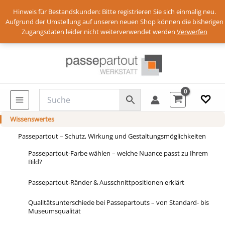
Hinweis für Bestandskunden: Bitte registrieren Sie sich einmalig neu.
Aufgrund der Umstellung auf unseren neuen Shop können die bisherigen
Zugangsdaten leider nicht weiterverwendet werden
Verwerfen
Zum
Anmelden
Inhalt
springen
♡
Wissenswertes
Passepartout – Schutz, Wirkung und Gestaltungsmöglichkeiten
Passepartout-Farbe wählen – welche Nuance passt zu Ihrem
Bild?
Passepartout-Ränder & Ausschnittpositionen erklärt
Qualitätsunterschiede bei Passepartouts – von Standard- bis
Museumsqualität