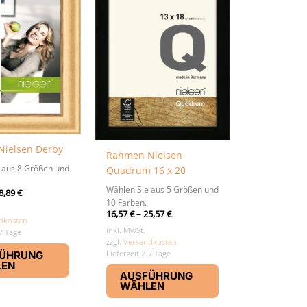
ielsen Derby
Rahmen Nielsen
 aus 8 Größen und
Quadrum 16 x 20
Wählen Sie aus 5 Größen und
8,89
€
10 Farben.
16,57
€
–
25,57
€
dkosten
inkl. MwSt.
-7 Tage
zzgl.
Versandkosten
Dieses
Lieferzeit 2-7 Tage
ÜHRUNG
Produkt
LEN
Dieses
weist
AUSFÜHRUNG
Produkt
WÄHLEN
mehrere
weist
Varianten