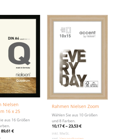
Varianten
auf.
Die
Optionen
können
auf
der
Produktseite
gewählt
werden
 Nielsen
Rahmen Nielsen Zoom
m 16 x 25
Wählen Sie aus 10 Größen
ie aus 16 Größen
und 8 Farben.
arben.
10,17
€
–
23,53
€
–
89,61
€
inkl. MwSt.
t.
zzgl.
Versandkosten