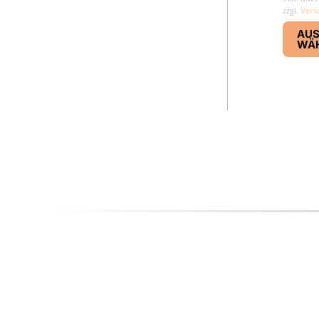
zzgl.
Vers
AU
WÄ