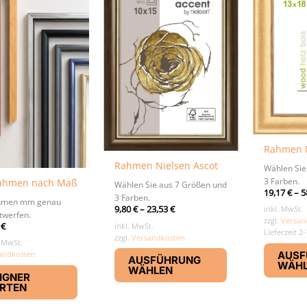
Rahmen N
Rahmen Nielsen Ascot
Wählen Sie
3 Farben.
rahmen nach Maß
Wählen Sie aus 7 Größen und
19,17
€
–
5
3 Farben.
ahmen mm genau
inkl. MwSt.
9,80
€
–
23,53
€
twerfen.
zzgl.
Versan
inkl. MwSt.
8
€
Lieferzeit 2
zzgl.
Versandkosten
% MwSt.
Dieses
AUSF
andkosten
AUSFÜHRUNG
Produkt
WÄH
WÄHLEN
IGNER
weist
RTEN
mehrere