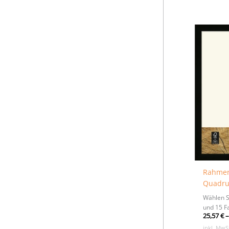
Oberflächenstruktur,
White-Core 1.4mm
101-CB Gedecktweiß mit
Oberflächenstruktur
(Ingres-Bütten-Struktur),
Conservation-Board 1.7mm
102-CB Lindbeige mit
Oberflächenstruktur
(Ingres-Bütten-Struktur),
Conservation-Board 1.7mm
101-RM Naturweiß ohne
Oberflächenstruktur/durch
gefärbt, Rag-Mat 1.5mm
Rahmen
Quadru
Wählen S
und 15 F
25,57
€
inkl. MwS