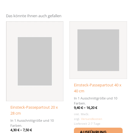
Das könnte Ihnen auch gefallen
Einsteck-Passepartout 40 x
40 cm
In 1 Ausschnittgröße und 10
Farben.
Einsteck-Passepartout 20 x
9,40
€
–
16,20
€
28 cm
inkl. MwSt.
zzgl.
Versandkosten
In 1 Ausschnittgröße und 10
Lieferzeit 2-7 Tage
Farben.
Diese
4,30
€
–
7,50
€
AUSFÜHRUNG