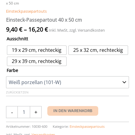
x 50 cm
Einsteckpassepartouts
Einsteck-Passepartout 40 x 50 cm
9,40
€
–
16,20
€
Inkl. MwSt, zzgl. Versandkosten
Ausschnitt
19 x 29 cm, rechteckig
25 x 32 cm, rechteckig
29 x 39 cm, rechteckig
Farbe
ZURÜCKSETZEN
Einsteck-
-
+
IN DEN WARENKORB
Passepartout
40
x
Artikelnummer:
10030-600
Kategorie:
Einsteckpassepartouts
50
inkl. MwSt.
zzgl.
Versandkosten