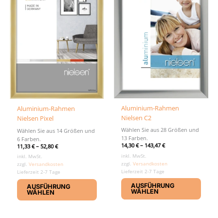
Aluminium-Rahmen
Aluminium-Rahmen
Nielsen C2
Nielsen Pixel
Wählen Sie aus 28 Größen und
Wählen Sie aus 14 Größen und
13 Farben.
6 Farben.
14,30
€
–
143,47
€
11,33
€
–
52,80
€
inkl. MwSt.
inkl. MwSt.
zzgl.
Versandkosten
zzgl.
Versandkosten
Lieferzeit 2-7 Tage
Lieferzeit 2-7 Tage
Diese
Dieses
AUSFÜHRUNG
AUSFÜHRUNG
Produ
Produkt
WÄHLEN
WÄHLEN
weist
weist
mehr
mehrere