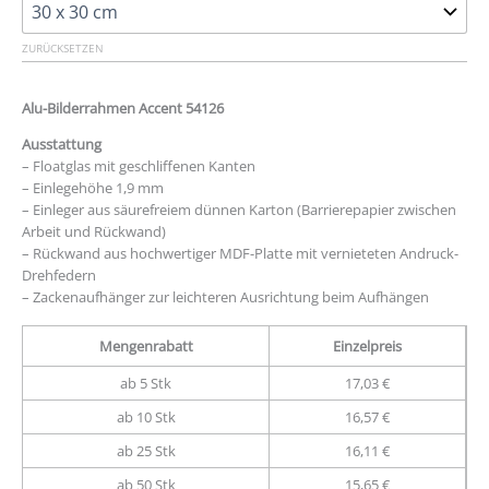
ZURÜCKSETZEN
Alu-Bilderrahmen Accent 54126
Ausstattung
– Floatglas mit geschliffenen Kanten
– Einlegehöhe 1,9 mm
– Einleger aus säurefreiem dünnen Karton (Barrierepapier zwischen
Arbeit und Rückwand)
– Rückwand aus hochwertiger MDF-Platte mit vernieteten Andruck-
Drehfedern
– Zackenaufhänger zur leichteren Ausrichtung beim Aufhängen
Mengenrabatt
Einzelpreis
ab 5 Stk
17,03 €
ab 10 Stk
16,57 €
ab 25 Stk
16,11 €
ab 50 Stk
15,65 €