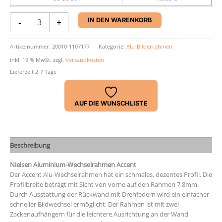
Aluminium-
-
+
IN DEN WARENKORB
Rahmen
Nielsen
Accent
Artikelnummer:
20010-1107177
Kategorie:
Alu-Bilderrahmen
Menge
inkl. 19 % MwSt.
zzgl.
Versandkosten
Lieferzeit 2-7 Tage
AUF DIE WUNSCHLISTE
Beschreibung
Nielsen Aluminium-Wechselrahmen Accent
Der Accent Alu-Wechselrahmen hat ein schmales, dezentes Profil. Die
Profilbreite beträgt mit Sicht von vorne auf den Rahmen 7,8mm.
Durch Ausstattung der Rückwand mit Drehfedern wird ein einfacher
schneller Bildwechsel ermöglicht. Der Rahmen ist mit zwei
Zackenaufhängern für die leichtere Ausrichtung an der Wand