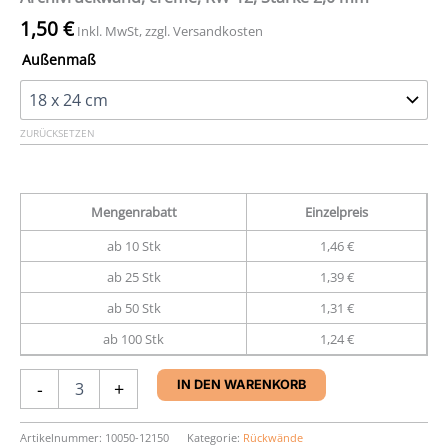
1,50
€
Inkl. MwSt, zzgl. Versandkosten
Außenmaß
ZURÜCKSETZEN
Mengenrabatt
Einzelpreis
ab 10 Stk
1,46 €
ab 25 Stk
1,39 €
ab 50 Stk
1,31 €
ab 100 Stk
1,24 €
Archivrückwand,
-
+
IN DEN WARENKORB
creme,
RW-
12,
Artikelnummer:
10050-12150
Kategorie:
Rückwände