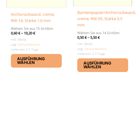
Barrierepapier/Archivrückwand,
Archivrückwand, creme,
creme, RW-05, Stärke 0,5
RW-14, Stärke 1,0 mm
mm
Wählen Sie aus 15 Größen.
Wählen Sie aus 14 Größen.
0,60
€
–
10,20
€
0,50
€
–
5,50
€
inkl. MwSt.
inkl. MwSt.
zzgl.
Versandkosten
zzgl.
Versandkosten
Lieferzeit 2-7 Tage
Lieferzeit 2-7 Tage
Dieses
Diese
AUSFÜHRUNG
Produkt
WÄHLEN
AUSFÜHRUNG
Produ
weist
WÄHLEN
weist
mehrere
mehr
Varianten
Varia
auf.
auf.
Die
Die
Optionen
Optio
können
könn
auf
auf
der
der
Produktseite
Produ
gewählt
gewäh
werden