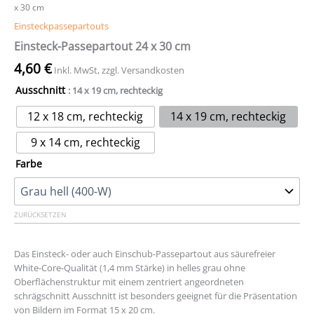
x 30 cm
Einsteckpassepartouts
Einsteck-Passepartout 24 x 30 cm
4,60
€
Inkl. MwSt, zzgl. Versandkosten
Ausschnitt
: 14 x 19 cm, rechteckig
12 x 18 cm, rechteckig
14 x 19 cm, rechteckig
9 x 14 cm, rechteckig
Farbe
ZURÜCKSETZEN
Das Einsteck- oder auch Einschub-Passepartout aus säurefreier
White-Core-Qualität (1,4 mm Stärke) in helles grau ohne
Oberflächenstruktur mit einem zentriert angeordneten
schrägschnitt Ausschnitt ist besonders geeignet für die Präsentation
von Bildern im Format 15 x 20 cm.