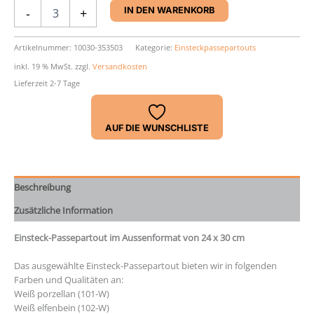
Einsteck-
-
+
IN DEN WARENKORB
Passepartout
24
x
Artikelnummer:
10030-353503
Kategorie:
Einsteckpassepartouts
30
inkl. 19 % MwSt.
zzgl.
Versandkosten
cm
Lieferzeit 2-7 Tage
Menge
AUF DIE WUNSCHLISTE
Beschreibung
Zusätzliche Information
Einsteck-Passepartout im Aussenformat von 24 x 30 cm
Das ausgewählte Einsteck-Passepartout bieten wir in folgenden
Farben und Qualitäten an:
Weiß porzellan (101-W)
Weiß elfenbein (102-W)