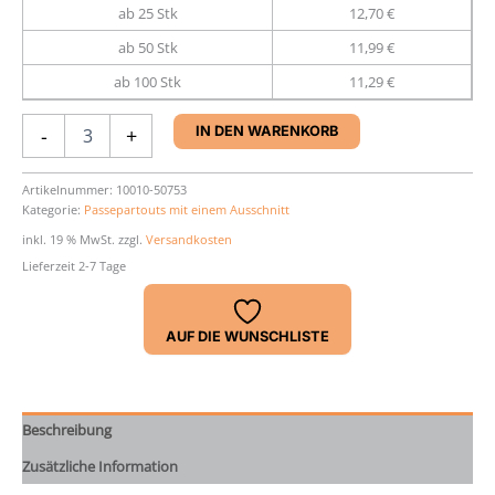
ab 25 Stk
12,70 €
ab 50 Stk
11,99 €
ab 100 Stk
11,29 €
Passepartout
-
+
IN DEN WARENKORB
60
x
80
Artikelnummer:
10010-50753
Kategorie:
Passepartouts mit einem Ausschnitt
cm
Menge
inkl. 19 % MwSt.
zzgl.
Versandkosten
Lieferzeit 2-7 Tage
AUF DIE WUNSCHLISTE
Beschreibung
Zusätzliche Information