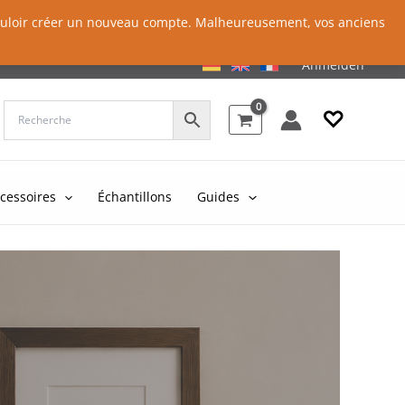
 vouloir créer un nouveau compte. Malheureusement, vos anciens
Anmelden
♡
cessoires
Échantillons
Guides