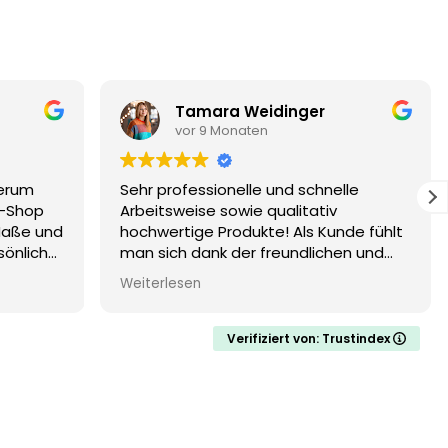
Tamara Weidinger
vor 9 Monaten
derum
Sehr professionelle und schnelle
e-Shop
Arbeitsweise sowie qualitativ
 Maße und
hochwertige Produkte! Als Kunde fühlt
sönliche
man sich dank der freundlichen und
r den
kompetenten Beratung rundum gut
Weiterlesen
ng (auch
aufgehoben. Wir haben bereits zum
de das
zweiten Mal bestellt und werden auch
stehen),
künftig unsere Passepartouts gerne
Verifiziert von: Trustindex
outs und
wieder bei Ihnen bestellen. Vielen Dank
t
an das gesamte Team – und
besonderen Dank an Frau Harms :)
Absolut empfehlenswert!