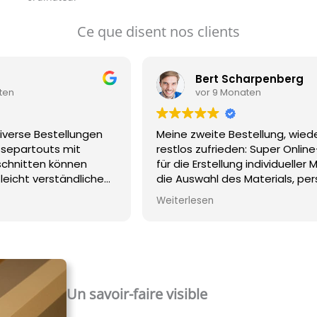
Ce que disent nos clients
Bert Scharpenberg
ten
vor 9 Monaten
iverse Bestellungen
Meine zweite Bestellung, wie
separtouts mit
restlos zufrieden: Super Onlin
sschnitten können
für die Erstellung individueller
leicht verständlichen
die Auswahl des Materials, per
den. Die
Kommunikation via E-Mail übe
Weiterlesen
eilweise auch mit
Status, erstklassige Verpacku
n, wurden bisher
ein drüber rollendes Auto wür
d gut verpackt
Passepartout unversehrt über
schnitte sind exakt und
super Qualität von Passepart
hervorragend.
Rahmen. Kurz: Uneingeschränk
empfehlenswert.
Un savoir-faire visible
 stehts schnell und
agiert.