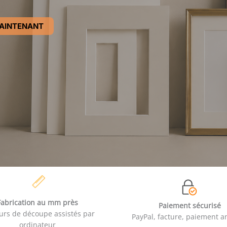
AINTENANT
Fabrication au mm près
Paiement sécurisé
urs de découpe assistés par
PayPal, facture, paiement a
ordinateur