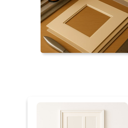
Die Passepartout
mich die beste 
Passepartout un
geht.