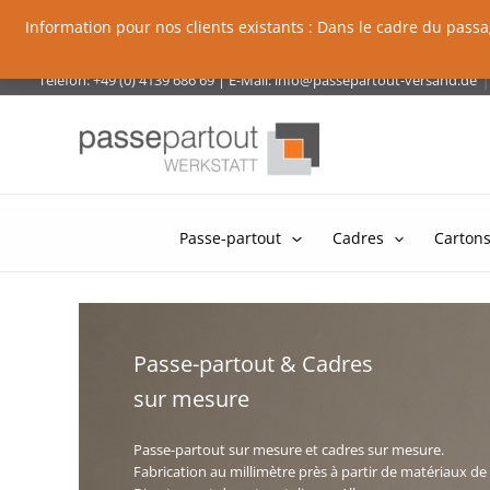
Information pour nos clients existants : Dans le cadre du pas
Skip
|
Telefon: +49 (0) 4139 686 69
|
E-Mail:
info@passepartout-versand.de
to
content
Passe-partout
Cadres
Cartons
Passe-partout & Cadres
sur mesure
Passe-partout sur mesure et cadres sur mesure.
Fabrication au millimètre près à partir de matériaux de