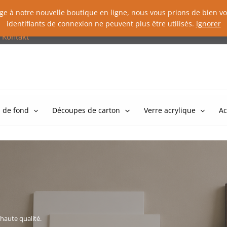
sage à notre nouvelle boutique en ligne, nous vous prions de bien
identifiants de connexion ne peuvent plus être utilisés.
Ignorer
Kontakt
 de fond
Découpes de carton
Verre acrylique
Ac
 haute qualité.