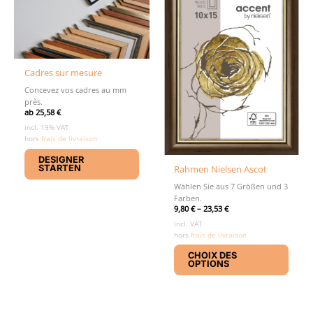
Cadres sur mesure
Concevez vos cadres au mm
près.
ab
25,58
€
incl. 19% VAT
hors
frais de livraison
DESIGNER
STARTEN
Rahmen Nielsen Ascot
Wählen Sie aus 7 Größen und 3
Farben.
9,80
€
–
23,53
€
incl. VAT
hors
frais de livraison
Ce
CHOIX DES
produ
OPTIONS
a
plusie
variat