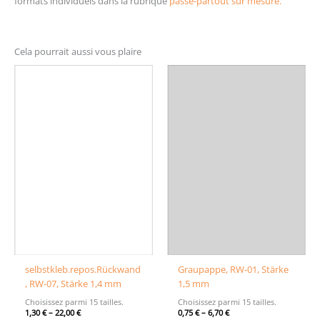
formats individuels dans la rubrique
passe-partout sur mesure.
Cela pourrait aussi vous plaire
selbstkleb.repos.Rückwand
Graupappe, RW-01, Stärke
, RW-07, Stärke 1,4 mm
1,5 mm
Choisissez parmi 15 tailles.
Choisissez parmi 15 tailles.
1,30
€
–
22,00
€
0,75
€
–
6,70
€