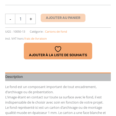
quantité
-
+
AJOUTER AU PANIER
de
Archivrückwand,
weiß,
UGS :
10050-13
Catégorie :
Cartons de fond
RW-
incl. VAT
hors
frais de livraison
13,
Stärke
1,0
AJOUTER À LA LISTE DE SOUHAITS
mm
Description
Le fond est un composant important de tout encadrement,
d’archivage ou de présentation.
L’image étant en contact sur toute sa surface avec le fond, il est
indispensable de le choisir avec soin en fonction de votre projet.
Le fond représenté ici est un carton d’archivage ou de montage
qualité musée en épaisseur 1 mm. Le carton a une face blanche et