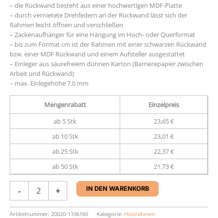
– die Rückwand besteht aus einer hochwertigen MDF-Platte
– durch vernietete Drehfedern an der Rückwand lässt sich der
Rahmen leicht öffnen und verschließen
– Zackenaufhänger für eine Hängung im Hoch- oder Querformat
– bis zum Format cm ist der Rahmen mit einer schwarzen Rückwand
bzw. einer MDF Rückwand und einem Aufsteller ausgestattet
– Einleger aus säurefreiem dünnen Karton (Barrierepapier zwischen
Arbeit und Rückwand)
– max. Einlegehöhe 7,0 mm
Mengenrabatt
Einzelpreis
ab 5 Stk
23,65 €
ab 10 Stk
23,01 €
ab 25 Stk
22,37 €
ab 50 Stk
21,73 €
Rahmen
-
+
IN DEN WARENKORB
Nielsen
Quadrum
16
Artikelnummer:
20020-1106160
Kategorie:
Holzrahmen