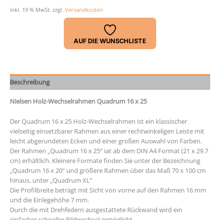
x
inkl. 19 % MwSt.
zzgl.
Versandkosten
25
Menge
AUF DIE WUNSCHLISTE
Beschreibung
Nielsen Holz-Wechselrahmen Quadrum 16 x 25
Der Quadrum 16 x 25 Holz-Wechselrahmen ist ein klassischer
vielseitig einsetzbarer Rahmen aus einer rechtwinkeligen Leiste mit
leicht abgerundeten Ecken und einer großen Auswahl von Farben.
Der Rahmen „Quadrum 16 x 25“ iat ab dem DIN A4 Format (21 x 29.7
cm) erhältlich. Kleinere Formate finden Sie unter der Bezeichnung
„Quadrum 16 x 20“ und größere Rahmen über das Maß 70 x 100 cm
hinaus, unter „Quadrum XL“
Die Profilbreite beträgt mit Sicht von vorne auf den Rahmen 16 mm
und die Einlegehöhe 7 mm.
Durch die mit Drehfedern ausgestattete Rückwand wird ein
einfacher schneller Bildwechsel ermöglicht.