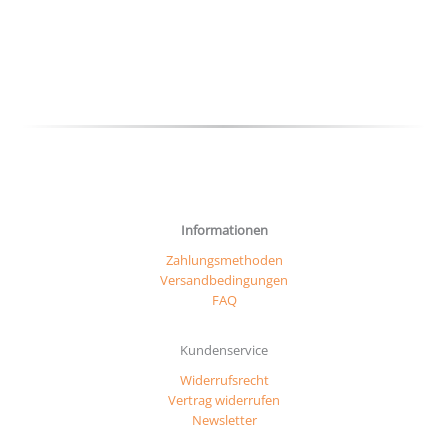
Optio
können
könn
auf
auf
der
der
Produktseite
Produ
gewählt
gewäh
werden
werd
Informationen
Zahlungsmethoden
Versandbedingungen
FAQ
Kundenservice
Widerrufsrecht
Vertrag widerrufen
Newsletter