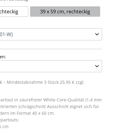
chteckig
39 x 59 cm, rechteckig
en:
5 € – Mindestabnahme 3 Stück 25,95 € zzgl.
rtout in säurefreier White-Core-Qualität (1,4 mm
trierten schrägschnitt Ausschnitt eignet sich für
dern im Format 40 x 60 cm.
partouts:
,5 cm