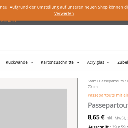
lig neu. Aufgrund der Umstellung auf unseren neuen Shop können d
Verwerfen
Kontakt
Rückwände
Kartonzuschnitte
Acrylglas
Zube
Start
/
Passepartouts
/
70 cm
Passepartouts mit e
Passepartou
8,65
€
Inkl. MwSt,
Ausschnitt
: 39 x 59