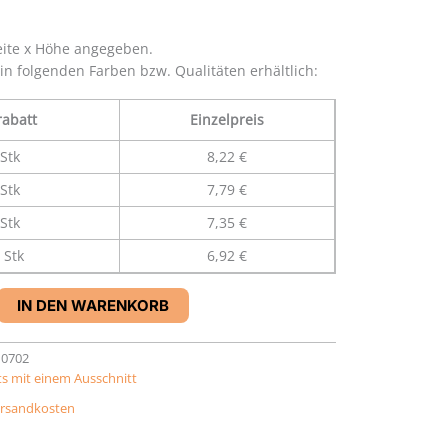
eite x Höhe angegeben.
 in folgenden Farben bzw. Qualitäten erhältlich:
abatt
Einzelpreis
Stk
8,22 €
Stk
7,79 €
Stk
7,35 €
 Stk
6,92 €
IN DEN WARENKORB
10702
s mit einem Ausschnitt
rsandkosten