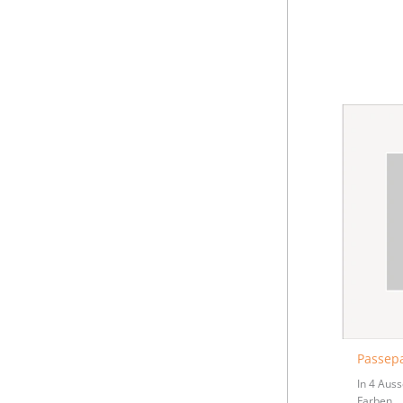
Passepa
In 4 Aus
Farben.