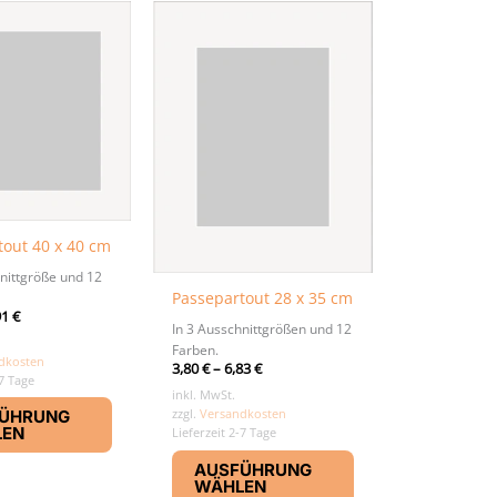
tout 40 x 40 cm
nittgröße und 12
Passepartout 28 x 35 cm
91
€
In 3 Ausschnittgrößen und 12
Farben.
dkosten
3,80
€
–
6,83
€
-7 Tage
inkl. MwSt.
Dieses
zzgl.
Versandkosten
ÜHRUNG
Produkt
LEN
Lieferzeit 2-7 Tage
weist
Dieses
AUSFÜHRUNG
mehrere
Produkt
WÄHLEN