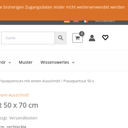
ie bisherigen Zugangsdaten leider nicht weiterverwendet werden
Anmelden
♡
hör
Muster
Wissenswertes
Passepartouts mit einem Ausschnitt
/ Passepartout 50 x
inem Ausschnitt
t 50 x 70 cm
 zzgl. Versandkosten
 cm, rechteckig