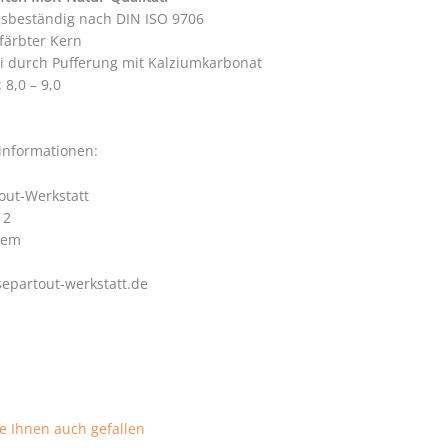
gsbeständig nach DIN ISO 9706
färbter Kern
ei durch Pufferung mit Kalziumkarbonat
 8,0 – 9,0
ww.foire-de-clermont.com/
rinformationen:
out-Werkstatt
 2
hem
epartout-werkstatt.de
ww.clickphysiotherapy.com.au/ourstory/
asko.ru/
e Ihnen auch gefallen