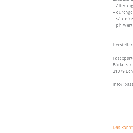
– Alterun
– durchge
– säurefr
– ph-Wert:
https://w
Herstelle
Passepart
Bäckerstr.
21379 Ec
info@pass
https://w
https://kl
Das könnt