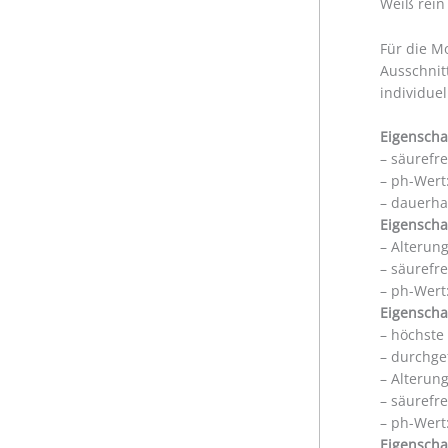
Weiß rein
Für die M
Ausschnit
individue
Eigenscha
– säurefr
– ph-Wert:
– dauerha
Eigenscha
– Alterun
– säurefr
– ph-Wert:
Eigenscha
– höchste
– durchge
– Alterun
– säurefr
– ph-Wert:
Eigenscha