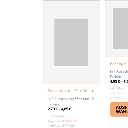
Passepar
In 1 Aussch
Farben.
4,95
€
–
8,
inkl. MwSt.
Passepartout 20 x 30 cm
zzgl.
Versan
Lieferzeit 2
In 2 Ausschnittgrößen und 12
Farben.
AUSF
2,70
€
–
4,85
€
WÄH
inkl. MwSt.
zzgl.
Versandkosten
Lieferzeit 2-7 Tage