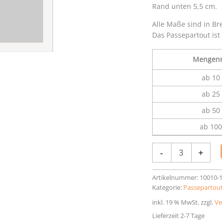
Rand unten 5,5 cm.
Alle Maße sind in Br
Das Passepartout ist
Mengenr
ab 10 
ab 25 
ab 50 
ab 100
Passepartout
-
+
50
x
70
Artikelnummer:
10010-
cm
Kategorie:
Passepartout
Menge
inkl. 19 % MwSt.
zzgl.
Ve
Lieferzeit 2-7 Tage