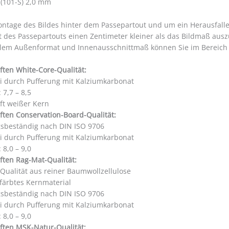
 (101-S) 2,0 mm
ontage des Bildes hinter dem Passepartout und um ein Herausfall
t des Passepartouts einen Zentimeter kleiner als das Bildmaß aus
llem Außenformat und Innenausschnittmaß können Sie im Bereic
ften White-Core-Qualität:
ei durch Pufferung mit Kalziumkarbonat
 7,7 – 8,5
ft weißer Kern
ften Conservation-Board-Qualität:
gsbeständig nach DIN ISO 9706
ei durch Pufferung mit Kalziumkarbonat
 8,0 – 9,0
ften Rag-Mat-Qualität:
 Qualität aus reiner Baumwollzellulose
färbtes Kernmaterial
gsbeständig nach DIN ISO 9706
ei durch Pufferung mit Kalziumkarbonat
 8,0 – 9,0
ften MSK-Natur-Qualität: