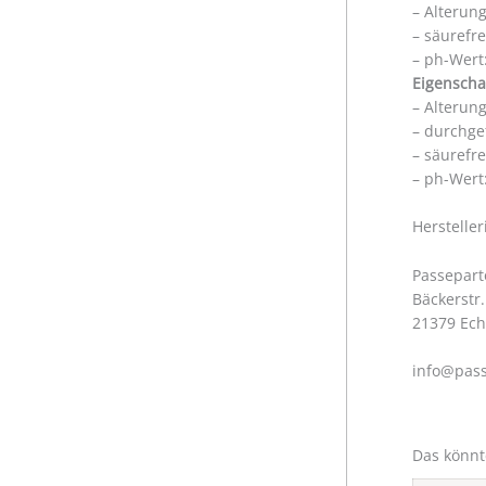
– Alterun
– säurefr
– ph-Wert:
Eigenscha
– Alterun
– durchge
– säurefr
– ph-Wert:
Herstelle
Passepart
Bäckerstr.
21379 Ec
info@pass
Das könnt