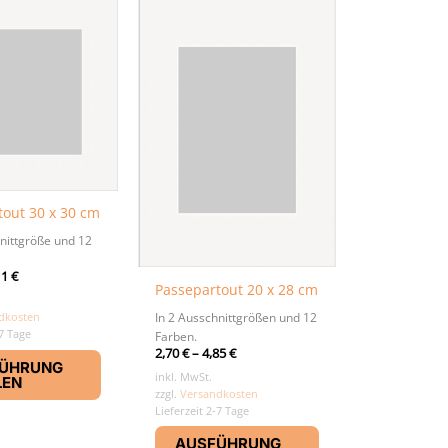
tout 30 x 30 cm
nittgröße und 12
11
€
Passepartout 20 x 28 cm
In 2 Ausschnittgrößen und 12
dkosten
-7 Tage
Farben.
Dieses
2,70
€
–
4,85
€
ÜHRUNG
Produkt
inkl. MwSt.
LEN
zzgl.
Versandkosten
weist
Lieferzeit 2-7 Tage
mehrere
Dieses
Varianten
AUSFÜHRUNG