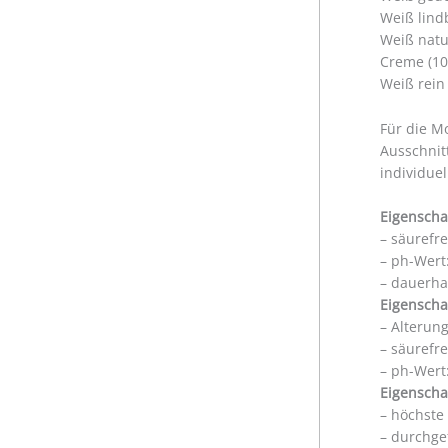
Weiß lind
Weiß natu
Creme (10
Weiß rein
Für die M
Ausschnit
individue
Eigenscha
– säurefr
– ph-Wert:
– dauerha
Eigenscha
– Alterun
– säurefr
– ph-Wert:
Eigenscha
– höchste
– durchge