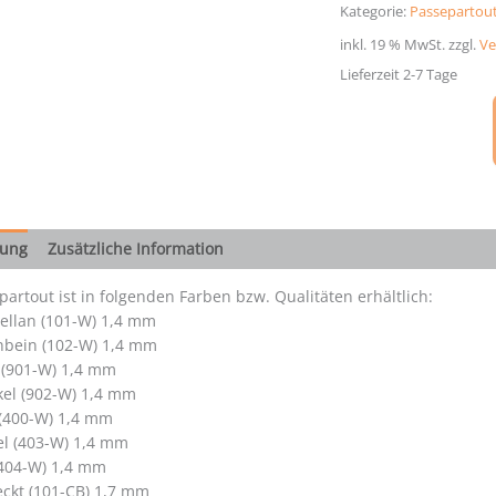
cm
Kategorie:
Passepartout
Menge
inkl. 19 % MwSt.
zzgl.
Ve
Lieferzeit 2-7 Tage
bung
Zusätzliche Information
artout ist in folgenden Farben bzw. Qualitäten erhältlich:
ellan (101-W) 1,4 mm
nbein (102-W) 1,4 mm
 (901-W) 1,4 mm
el (902-W) 1,4 mm
 (400-W) 1,4 mm
el (403-W) 1,4 mm
404-W) 1,4 mm
ckt (101-CB) 1,7 mm