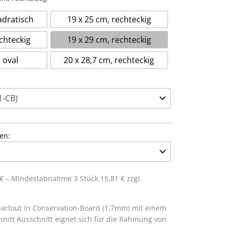
adratisch
19 x 25 cm, rechteckig
chteckig
19 x 29 cm, rechteckig
 oval
20 x 28,7 cm, rechteckig
en:
7 € – Mindestabnahme 3 Stück 15,81 € zzgl.
artout in Conservation-Board (1.7mm) mit einem
hnitt Ausschnitt eignet sich für die Rahmung von