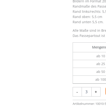
Bildern im Format 20
Randmaße des Passe
Rand links/rechts: 5
Rand oben: 5,5 cm
Rand unten 5,5 cm.
Alle Maße sind in Br
Das Passepartout ist
Mengenr
ab 10 
ab 25 
ab 50 
ab 100
Passepartout
-
+
30
x
40
Artikelnummer:
10010-