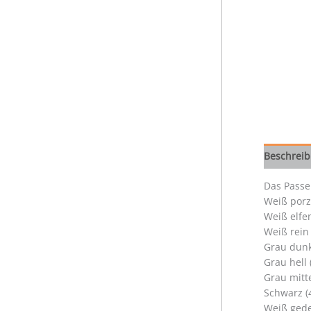
Beschrei
Das Passep
Weiß porz
Weiß elfe
Weiß rein
Grau dunk
Grau hell
Grau mitt
Schwarz (
Weiß gede