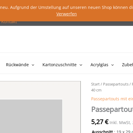
lig neu. Aufgrund der Umstellung auf unseren neuen Shop können d
Verwerfen
Kontakt
Rückwände
Kartonzuschnitte
Acrylglas
Zube
Start
/
Passepartouts
/
40 cm
Passepartouts mit e
Passepartou
5,27
€
Inkl. MwSt,
Ausschnitt
: 19 x 29