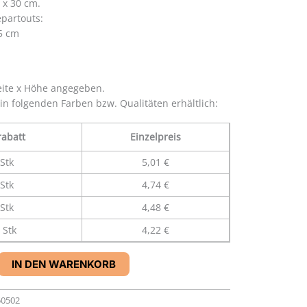
 x 30 cm.
partouts:
,5 cm
eite x Höhe angegeben.
 in folgenden Farben bzw. Qualitäten erhältlich:
abatt
Einzelpreis
Stk
5,01 €
Stk
4,74 €
Stk
4,48 €
 Stk
4,22 €
IN DEN WARENKORB
50502