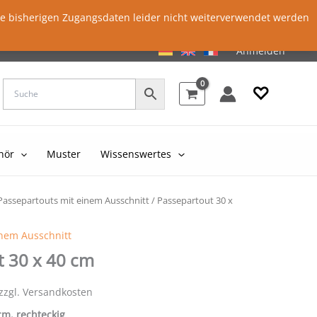
ie bisherigen Zugangsdaten leider nicht weiterverwendet werden
Anmelden
♡
hör
Muster
Wissenswertes
Passepartouts mit einem Ausschnitt
/ Passepartout 30 x
inem Ausschnitt
t 30 x 40 cm
 zzgl. Versandkosten
 cm, rechteckig