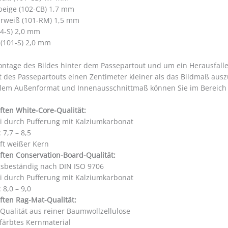
beige (102-CB) 1,7 mm
rweiß (101-RM) 1,5 mm
4-S) 2,0 mm
 (101-S) 2,0 mm
ontage des Bildes hinter dem Passepartout und um ein Herausfall
t des Passepartouts einen Zentimeter kleiner als das Bildmaß aus
llem Außenformat und Innenausschnittmaß können Sie im Bereic
ften White-Core-Qualität:
ei durch Pufferung mit Kalziumkarbonat
 7,7 – 8,5
ft weißer Kern
ften Conservation-Board-Qualität:
gsbeständig nach DIN ISO 9706
ei durch Pufferung mit Kalziumkarbonat
 8,0 – 9,0
ften Rag-Mat-Qualität:
 Qualität aus reiner Baumwollzellulose
färbtes Kernmaterial