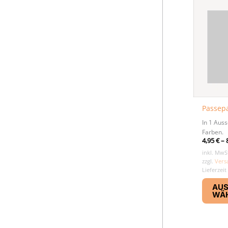
Passepa
In 1 Aus
Farben.
4,95
€
–
inkl. MwS
zzgl.
Vers
Lieferzeit
AU
WÄ