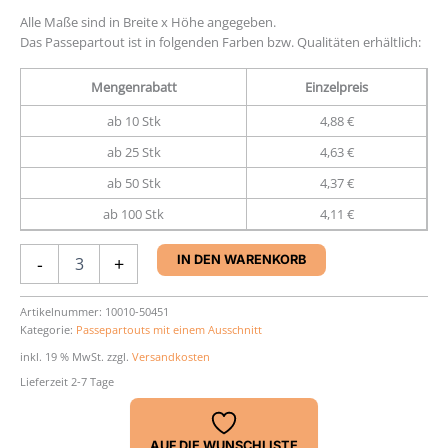
Alle Maße sind in Breite x Höhe angegeben.
Das Passepartout ist in folgenden Farben bzw. Qualitäten erhältlich:
Mengenrabatt
Einzelpreis
ab 10 Stk
4,88 €
ab 25 Stk
4,63 €
ab 50 Stk
4,37 €
ab 100 Stk
4,11 €
Passepartout
-
+
IN DEN WARENKORB
30
x
30
Artikelnummer:
10010-50451
Kategorie:
Passepartouts mit einem Ausschnitt
cm
Menge
inkl. 19 % MwSt.
zzgl.
Versandkosten
Lieferzeit 2-7 Tage
AUF DIE WUNSCHLISTE