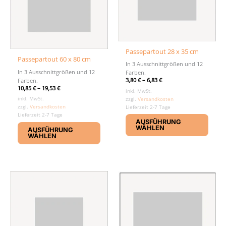
Passepartout 28 x 35 cm
Passepartout 60 x 80 cm
In 3 Ausschnittgrößen und 12
In 3 Ausschnittgrößen und 12
Farben.
3,80
€
–
6,83
€
Farben.
10,85
€
–
19,53
€
inkl. MwSt.
inkl. MwSt.
zzgl.
Versandkosten
zzgl.
Versandkosten
Lieferzeit 2-7 Tage
Diese
Lieferzeit 2-7 Tage
AUSFÜHRUNG
Dieses
Produ
WÄHLEN
AUSFÜHRUNG
Produkt
weist
WÄHLEN
weist
mehr
mehrere
Varia
Varianten
auf.
auf.
Die
Die
Optio
Optionen
könn
können
auf
auf
der
der