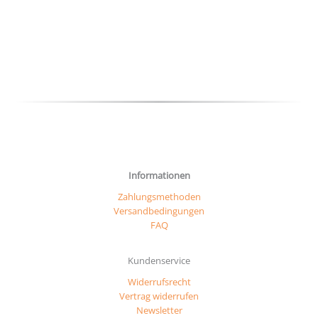
auf
Optio
der
könn
Produktseite
auf
gewählt
der
werden
Produ
gewäh
werd
Informationen
Zahlungsmethoden
Versandbedingungen
FAQ
Kundenservice
Widerrufsrecht
Vertrag widerrufen
Newsletter