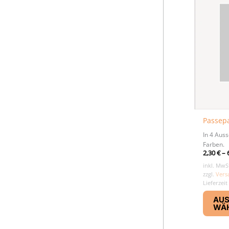
Passepa
In 4 Aus
Farben.
2,30
€
–
inkl. MwS
zzgl.
Vers
Lieferzeit
AU
WÄ