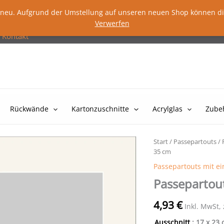
lig neu. Aufgrund der Umstellung auf unseren neuen Shop können d
Verwerfen
Kontakt
Rückwände
Kartonzuschnitte
Acrylglas
Zube
Start
/
Passepartouts
/
35 cm
Passepartouts mit e
Passepartou
4,93
€
Inkl. MwSt,
Ausschnitt
: 17 x 23