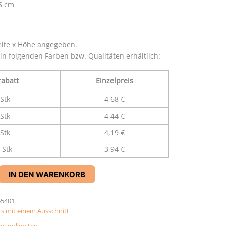
,5 cm
eite x Höhe angegeben.
 in folgenden Farben bzw. Qualitäten erhältlich:
abatt
Einzelpreis
Stk
4,68 €
Stk
4,44 €
Stk
4,19 €
 Stk
3,94 €
IN DEN WARENKORB
55401
s mit einem Ausschnitt