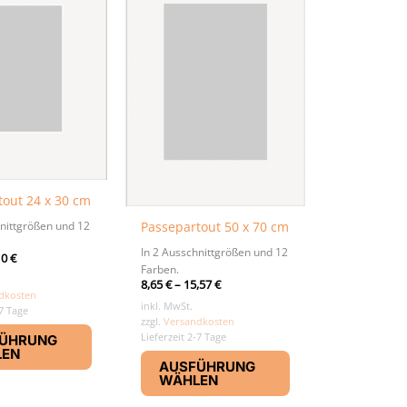
tout 24 x 30 cm
hnittgrößen und 12
Passepartout 50 x 70 cm
In 2 Ausschnittgrößen und 12
10
€
Farben.
8,65
€
–
15,57
€
dkosten
inkl. MwSt.
-7 Tage
zzgl.
Versandkosten
Dieses
Lieferzeit 2-7 Tage
ÜHRUNG
Produkt
Dieses
LEN
weist
AUSFÜHRUNG
Produkt
WÄHLEN
mehrere
weist
Varianten