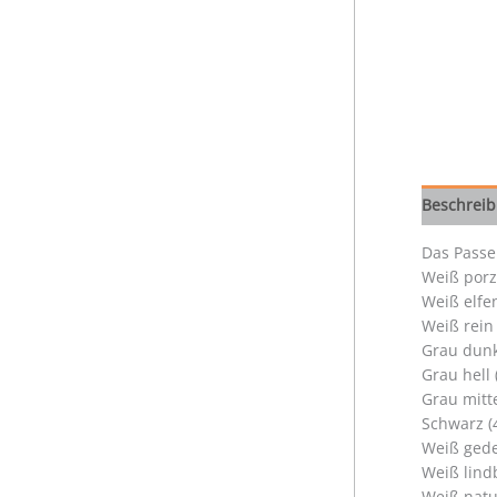
Beschrei
Das Passep
Weiß porz
Weiß elfe
Weiß rein
Grau dunk
Grau hell
Grau mitt
Schwarz (
Weiß gede
Weiß lind
Weiß natu