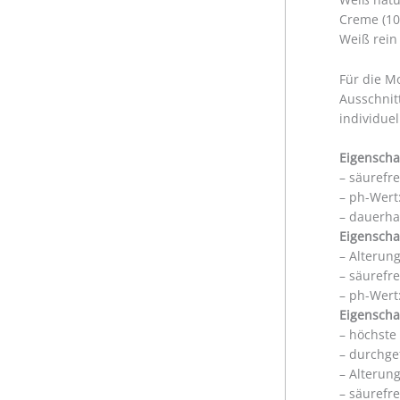
Creme (10
Weiß rein
Für die M
Ausschnit
individue
Eigenscha
– säurefr
– ph-Wert:
– dauerha
Eigenscha
– Alterun
– säurefr
– ph-Wert:
Eigenscha
– höchste
– durchge
– Alterun
– säurefr