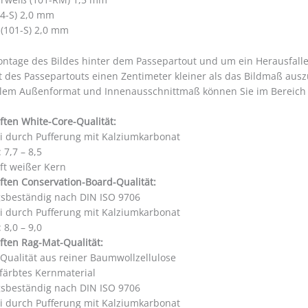
4-S) 2,0 mm
 (101-S) 2,0 mm
ontage des Bildes hinter dem Passepartout und um ein Herausfall
t des Passepartouts einen Zentimeter kleiner als das Bildmaß aus
llem Außenformat und Innenausschnittmaß können Sie im Bereic
ften White-Core-Qualität:
ei durch Pufferung mit Kalziumkarbonat
 7,7 – 8,5
ft weißer Kern
ften Conservation-Board-Qualität:
gsbeständig nach DIN ISO 9706
ei durch Pufferung mit Kalziumkarbonat
 8,0 – 9,0
ften Rag-Mat-Qualität:
 Qualität aus reiner Baumwollzellulose
färbtes Kernmaterial
gsbeständig nach DIN ISO 9706
ei durch Pufferung mit Kalziumkarbonat