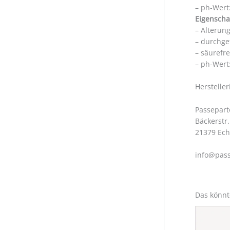
– ph-Wert:
Eigenscha
– Alterun
– durchge
– säurefr
– ph-Wert:
Herstelle
Passepart
Bäckerstr.
21379 Ec
info@pass
Das könnt