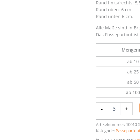
Rand links/rechts: 5
Rand oben: 6 cm
Rand unten 6 cm.
Alle Maße sind in Br
Das Passepartout ist
Mengenr
ab 10 
ab 25 
ab 50 
ab 100
Passepartout
-
+
28
x
35
Artikelnummer:
10010-
cm
Kategorie:
Passepartout
Menge