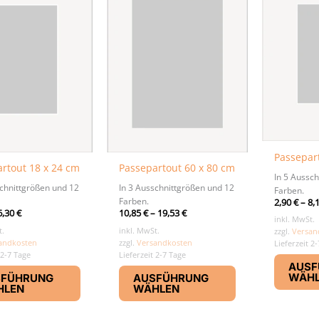
Passepar
rtout 18 x 24 cm
Passepartout 60 x 80 cm
In 5 Aussc
schnittgrößen und 12
In 3 Ausschnittgrößen und 12
Farben.
Farben.
2,90
€
–
8,
6,30
€
10,85
€
–
19,53
€
inkl. MwSt.
t.
inkl. MwSt.
zzgl.
Versan
andkosten
zzgl.
Versandkosten
Lieferzeit 2
 2-7 Tage
Lieferzeit 2-7 Tage
AUSF
Dieses
Dieses
WÄH
SFÜHRUNG
AUSFÜHRUNG
Produkt
Produkt
HLEN
WÄHLEN
weist
weist
mehrere
mehrere