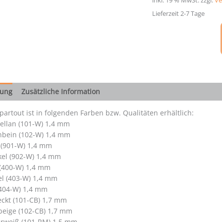
inkl. 19 % MwSt.
zzgl.
Ve
Lieferzeit 2-7 Tage
bung
Zusätzliche Information
artout ist in folgenden Farben bzw. Qualitäten erhältlich:
ellan (101-W) 1,4 mm
nbein (102-W) 1,4 mm
 (901-W) 1,4 mm
el (902-W) 1,4 mm
 (400-W) 1,4 mm
el (403-W) 1,4 mm
404-W) 1,4 mm
ckt (101-CB) 1,7 mm
beige (102-CB) 1,7 mm
rweiß (101-RM) 1,5 mm