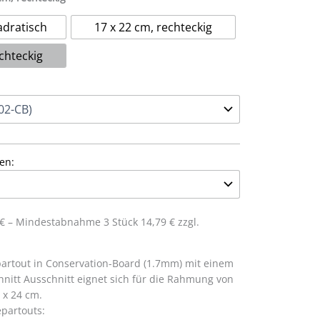
adratisch
17 x 22 cm, rechteckig
chteckig
en:
3 € – Mindestabnahme 3 Stück 14,79 € zzgl.
artout in Conservation-Board (1.7mm) mit einem
hnitt Ausschnitt eignet sich für die Rahmung von
 x 24 cm.
partouts: