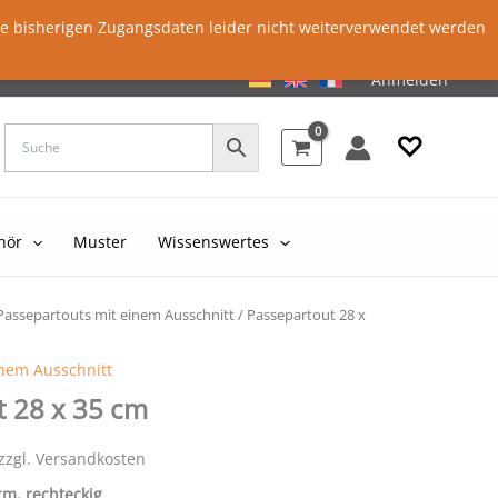
ie bisherigen Zugangsdaten leider nicht weiterverwendet werden
Anmelden
♡
hör
Muster
Wissenswertes
Passepartouts mit einem Ausschnitt
/ Passepartout 28 x
inem Ausschnitt
t 28 x 35 cm
 zzgl. Versandkosten
 cm, rechteckig