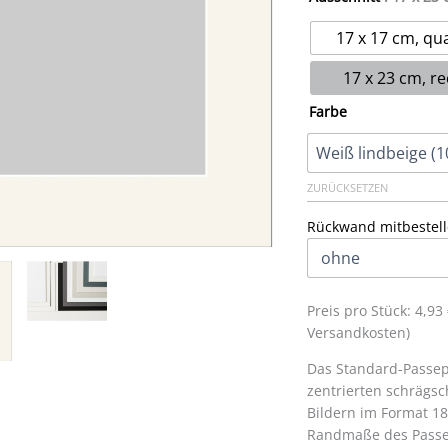
17 x 17 cm, qu
17 x 23 cm, re
Farbe
ZURÜCKSETZEN
Rückwand mitbestell
Preis pro Stück: 4,9
Versandkosten)
Das Standard-Passep
zentrierten schrägsc
Bildern im Format 18
Randmaße des Passe