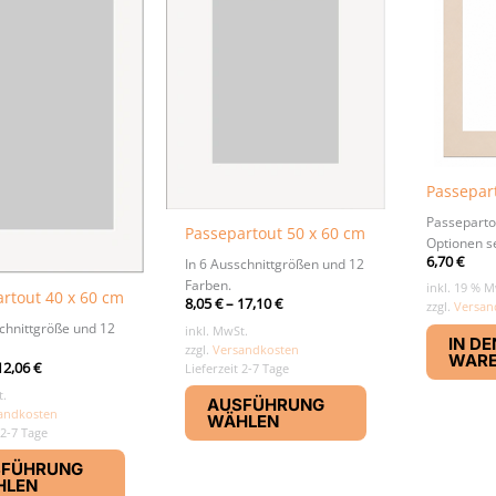
Passepar
Passepartou
Passepartout 50 x 60 cm
Optionen s
6,70
€
In 6 Ausschnittgrößen und 12
Farben.
inkl. 19 % M
rtout 40 x 60 cm
8,05
€
–
17,10
€
zzgl.
Versan
schnittgröße und 12
inkl. MwSt.
IN DE
zzgl.
Versandkosten
WAR
12,06
€
Lieferzeit 2-7 Tage
Dieses
t.
AUSFÜHRUNG
Produkt
andkosten
WÄHLEN
 2-7 Tage
weist
Dieses
mehrere
SFÜHRUNG
Produkt
Varianten
HLEN