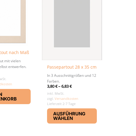
tout nach Maß
t mit vielen
Passepartout 28 x 35 cm
elbst entwerfen.
In 3 Ausschnittgrößen und 12
wSt.
Farben.
dkosten
3,80
€
–
6,83
€
inkl. MwSt.
N
ENKORB
zzgl.
Versandkosten
Lieferzeit 2-7 Tage
Dieses
AUSFÜHRUNG
Produkt
WÄHLEN
weist
mehrere
Varianten