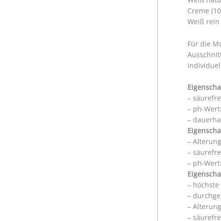
Creme (10
Weiß rein
Für die M
Ausschnit
individue
Eigenscha
– säurefr
– ph-Wert:
– dauerha
Eigenscha
– Alterun
– säurefr
– ph-Wert:
Eigenscha
– höchste
– durchge
– Alterun
– säurefr