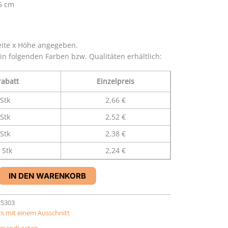
,5 cm
eite x Höhe angegeben.
 in folgenden Farben bzw. Qualitäten erhältlich:
abatt
Einzelpreis
Stk
2,66 €
Stk
2,52 €
Stk
2,38 €
 Stk
2,24 €
IN DEN WARENKORB
25303
s mit einem Ausschnitt