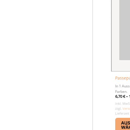
Passepa
In 1 Aus
Farben.
6,70
€
–
inkl. MwS
zzgl.
Vers
Lieferzeit
AU
WÄ