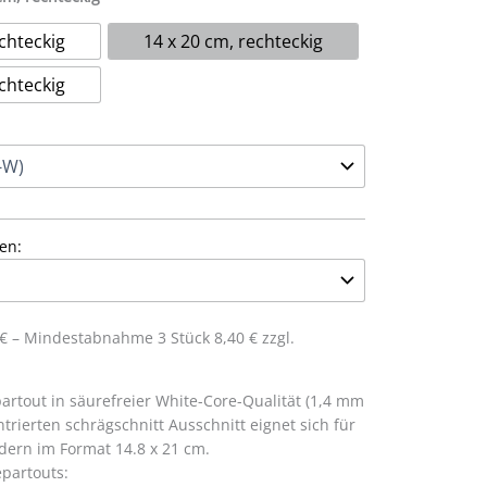
chteckig
14 x 20 cm, rechteckig
chteckig
en:
0 € – Mindestabnahme 3 Stück 8,40 € zzgl.
rtout in säurefreier White-Core-Qualität (1,4 mm
trierten schrägschnitt Ausschnitt eignet sich für
dern im Format 14.8 x 21 cm.
partouts: