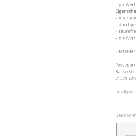
– ph-Wert:
Eigenscha
– Alterun
– durchge
– säurefr
– ph-Wert:
Herstelle
Passepart
Bäckerstr.
21379 Ec
info@pass
Das könnt