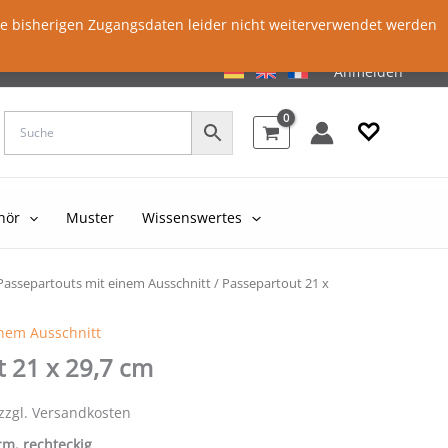
ie bisherigen Zugangsdaten leider nicht weiterverwendet werden
Anmelden
♡
hör
Muster
Wissenswertes
Passepartouts mit einem Ausschnitt
/ Passepartout 21 x
inem Ausschnitt
 21 x 29,7 cm
 zzgl. Versandkosten
 cm, rechteckig