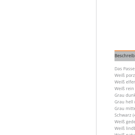
Beschrei
Das Passep
Weiß porz
Weiß elfe
Weiß rein
Grau dunk
Grau hell
Grau mitt
Schwarz (
Weiß gede
Weiß lind
Weiß natu