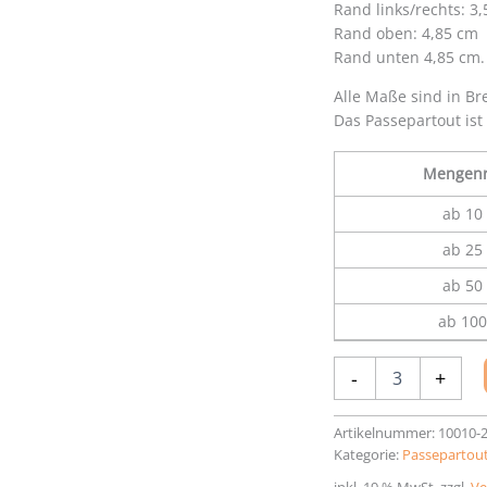
Rand links/rechts: 3
Rand oben: 4,85 cm
Rand unten 4,85 cm.
Alle Maße sind in Br
Das Passepartout ist
Mengenr
ab 10 
ab 25 
ab 50 
ab 100
Passepartout
-
+
21
x
29,7
Artikelnummer:
10010-
cm
Kategorie:
Passepartout
Menge