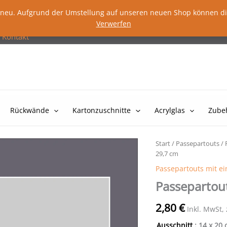
lig neu. Aufgrund der Umstellung auf unseren neuen Shop können d
Verwerfen
Kontakt
Rückwände
Kartonzuschnitte
Acrylglas
Zube
Start
/
Passepartouts
/
29,7 cm
Passepartouts mit e
Passepartout
2,80
€
Inkl. MwSt,
Ausschnitt
: 14 x 20