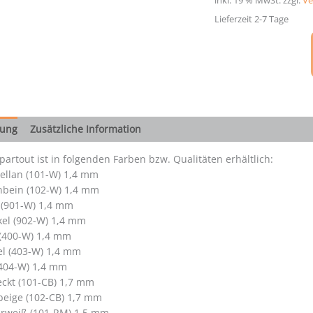
inkl. 19 % MwSt.
zzgl.
Ve
Lieferzeit 2-7 Tage
bung
Zusätzliche Information
artout ist in folgenden Farben bzw. Qualitäten erhältlich:
ellan (101-W) 1,4 mm
nbein (102-W) 1,4 mm
 (901-W) 1,4 mm
el (902-W) 1,4 mm
 (400-W) 1,4 mm
el (403-W) 1,4 mm
404-W) 1,4 mm
ckt (101-CB) 1,7 mm
beige (102-CB) 1,7 mm
rweiß (101-RM) 1,5 mm