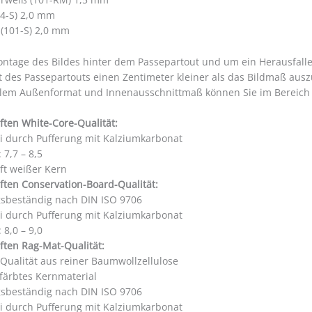
4-S) 2,0 mm
 (101-S) 2,0 mm
ontage des Bildes hinter dem Passepartout und um ein Herausfall
t des Passepartouts einen Zentimeter kleiner als das Bildmaß aus
llem Außenformat und Innenausschnittmaß können Sie im Bereic
ften White-Core-Qualität:
ei durch Pufferung mit Kalziumkarbonat
 7,7 – 8,5
ft weißer Kern
ften Conservation-Board-Qualität:
gsbeständig nach DIN ISO 9706
ei durch Pufferung mit Kalziumkarbonat
 8,0 – 9,0
ften Rag-Mat-Qualität:
 Qualität aus reiner Baumwollzellulose
färbtes Kernmaterial
gsbeständig nach DIN ISO 9706
ei durch Pufferung mit Kalziumkarbonat