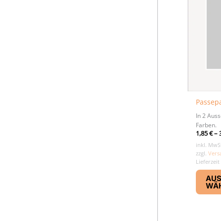
Passepa
In 2 Aus
Farben.
1,85
€
–
inkl. MwS
zzgl.
Vers
Lieferzeit
AU
WÄ