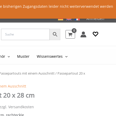
ie bisherigen Zugangsdaten leider nicht weiterverwendet werden
Anmelden
♡
hör
Muster
Wissenswertes
Passepartouts mit einem Ausschnitt
/ Passepartout 20 x
inem Ausschnitt
t 20 x 28 cm
 zzgl. Versandkosten
 cm, rechteckig