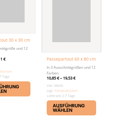
tout 30 x 30 cm
nittgröße und 12
Passepartout 60 x 80 cm
11
€
In 3 Ausschnittgrößen und 12
dkosten
Farben.
-7 Tage
10,85
€
–
19,53
€
Dieses
inkl. MwSt.
ÜHRUNG
Produkt
zzgl.
Versandkosten
LEN
weist
Lieferzeit 2-7 Tage
Dieses
mehrere
AUSFÜHRUNG
Produkt
Varianten
WÄHLEN
weist
auf.
mehrere
Die
Varianten
Optionen
auf.
können