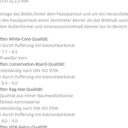
 (101-S) 2,0 mm
ontage des Bildes hinter dem Passepartout und um ein Herausfall
t des Passepartouts einen Zentimeter kleiner als das Bildmaß aus
llem Außenformat und Innenausschnittmaß können Sie im Bereic
ften White-Core-Qualität:
ei durch Pufferung mit Kalziumkarbonat
 7,7 – 8,5
ft weißer Kern
ften Conservation-Board-Qualität:
gsbeständig nach DIN ISO 9706
ei durch Pufferung mit Kalziumkarbonat
 8,0 – 9,0
ften Rag-Mat-Qualität:
 Qualität aus reiner Baumwollzellulose
färbtes Kernmaterial
gsbeständig nach DIN ISO 9706
ei durch Pufferung mit Kalziumkarbonat
 8,0 – 9,0
ften MSK-Natur-Qualität: