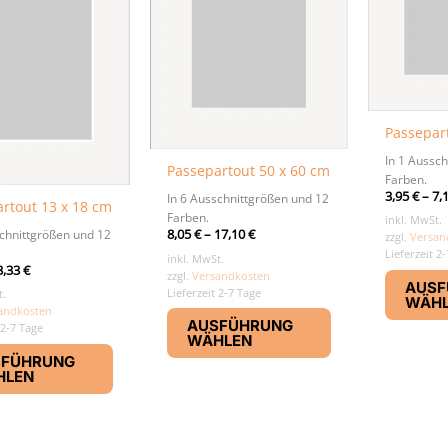
Passepar
In 1 Aussch
Passepartout 50 x 60 cm
Farben.
3,95
€
–
7,
In 6 Ausschnittgrößen und 12
rtout 13 x 18 cm
Farben.
inkl. MwSt.
schnittgrößen und 12
8,05
€
–
17,10
€
zzgl.
Versan
Lieferzeit 2
inkl. MwSt.
3,33
€
zzgl.
Versandkosten
AUSF
Lieferzeit 2-7 Tage
t.
WÄH
Dieses
andkosten
AUSFÜHRUNG
 2-7 Tage
Produkt
WÄHLEN
Dieses
weist
SFÜHRUNG
Produkt
mehrere
HLEN
weist
Varianten
mehrere
auf.
Varianten
Die