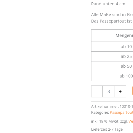
Rand unten 4 cm.
Alle Maße sind in Br
Das Passepartout ist
Mengenr
ab 10 
ab 25 
ab 50 
ab 100
Passepartout
-
+
20
x
28
Artikelnummer:
10010-
cm
Kategorie:
Passepartout
Menge
inkl. 19 % MwSt.
zzgl.
Ve
Lieferzeit 2-7 Tage