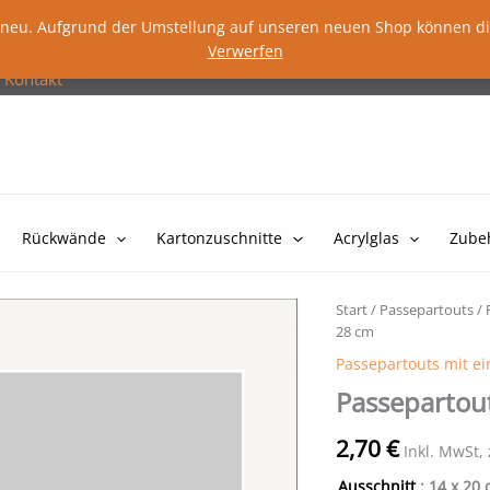
lig neu. Aufgrund der Umstellung auf unseren neuen Shop können d
Verwerfen
Kontakt
Rückwände
Kartonzuschnitte
Acrylglas
Zube
Start
/
Passepartouts
/
28 cm
Passepartouts mit e
Passepartou
2,70
€
Inkl. MwSt,
Ausschnitt
: 14 x 20