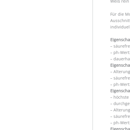
Weiß rein
Für die M
Ausschnit
individue
Eigenscha
– säurefr
– ph-Wert:
– dauerha
Eigenscha
– Alterun
– säurefr
– ph-Wert:
Eigenscha
– höchste
– durchge
– Alterun
– säurefr
– ph-Wert:
Eigenscha