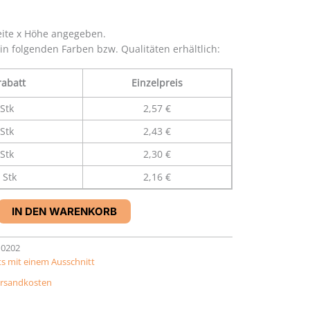
eite x Höhe angegeben.
 in folgenden Farben bzw. Qualitäten erhältlich:
abatt
Einzelpreis
Stk
2,57 €
Stk
2,43 €
Stk
2,30 €
 Stk
2,16 €
IN DEN WARENKORB
10202
s mit einem Ausschnitt
rsandkosten