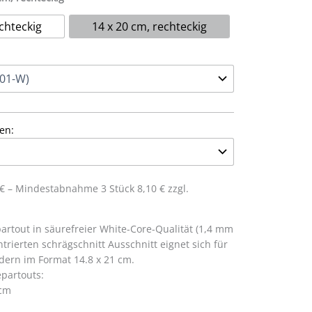
chteckig
14 x 20 cm, rechteckig
en:
0 € – Mindestabnahme 3 Stück 8,10 € zzgl.
rtout in säurefreier White-Core-Qualität (1,4 mm
trierten schrägschnitt Ausschnitt eignet sich für
dern im Format 14.8 x 21 cm.
partouts:
 cm