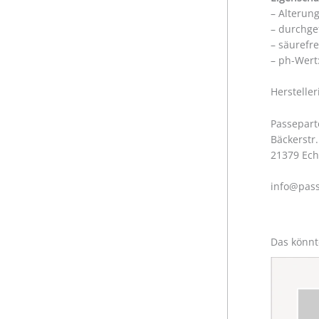
– Alterun
– durchge
– säurefr
– ph-Wert:
Herstelle
Passepart
Bäckerstr.
21379 Ec
info@pass
Das könnt