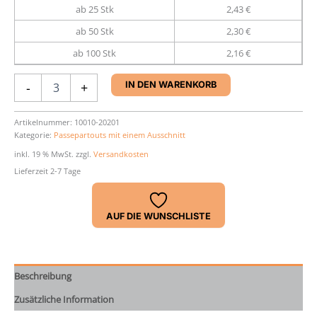
ab 25 Stk
2,43 €
ab 50 Stk
2,30 €
ab 100 Stk
2,16 €
Passepartout
-
+
IN DEN WARENKORB
20
x
28
Artikelnummer:
10010-20201
Kategorie:
Passepartouts mit einem Ausschnitt
cm
Menge
inkl. 19 % MwSt.
zzgl.
Versandkosten
Lieferzeit 2-7 Tage
AUF DIE WUNSCHLISTE
Beschreibung
Zusätzliche Information