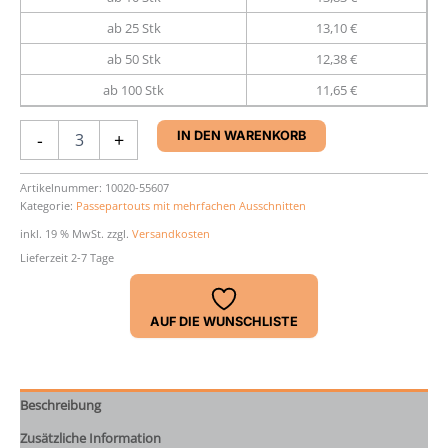
ab 25 Stk
13,10 €
ab 50 Stk
12,38 €
ab 100 Stk
11,65 €
Passepartout
-
+
IN DEN WARENKORB
40
x
50
Artikelnummer:
10020-55607
Kategorie:
Passepartouts mit mehrfachen Ausschnitten
cm
Menge
inkl. 19 % MwSt.
zzgl.
Versandkosten
Lieferzeit 2-7 Tage
AUF DIE WUNSCHLISTE
Beschreibung
Zusätzliche Information