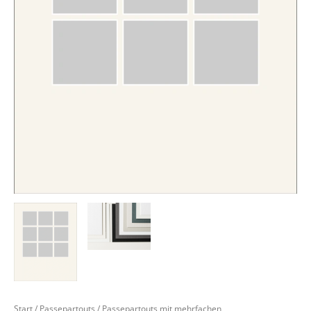
Start
/
Passepartouts
/
Passepartouts mit mehrfachen