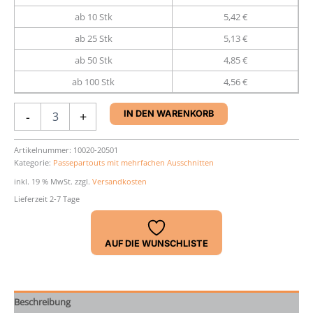
ab 10 Stk
5,42 €
ab 25 Stk
5,13 €
ab 50 Stk
4,85 €
ab 100 Stk
4,56 €
Passepartout
-
+
IN DEN WARENKORB
30
x
40
Artikelnummer:
10020-20501
Kategorie:
Passepartouts mit mehrfachen Ausschnitten
cm
Menge
inkl. 19 % MwSt.
zzgl.
Versandkosten
Lieferzeit 2-7 Tage
AUF DIE WUNSCHLISTE
Beschreibung