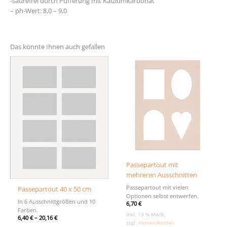
-säurefrei durch Pufferung mit Kalziumkarbonat
– ph-Wert: 8,0 – 9,0
Das könnte Ihnen auch gefallen
Passepartout mit
mehreren Ausschnitten
Passepartout mit vielen
Passepartout 40 x 50 cm
Optionen selbst entwerfen.
In 6 Ausschnittgrößen und 10
6,70
€
Farben.
inkl. 19 % MwSt.
6,40
€
–
20,16
€
zzgl.
Versandkosten