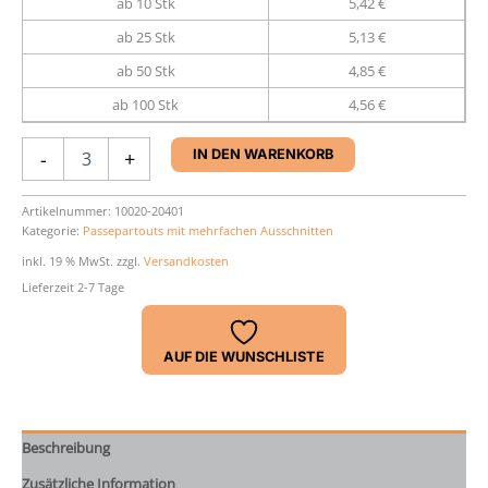
ab 10 Stk
5,42 €
ab 25 Stk
5,13 €
ab 50 Stk
4,85 €
ab 100 Stk
4,56 €
Passepartout
-
+
IN DEN WARENKORB
28
x
35
Artikelnummer:
10020-20401
Kategorie:
Passepartouts mit mehrfachen Ausschnitten
cm
Menge
inkl. 19 % MwSt.
zzgl.
Versandkosten
Lieferzeit 2-7 Tage
AUF DIE WUNSCHLISTE
Beschreibung
Zusätzliche Information