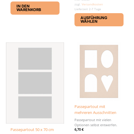
zzgl.
Versandkosten
IN DEN
Lieferzeit 2-7 Tage
WARENKORB
Diese
AUSFÜHRUNG
Produ
WÄHLEN
weist
mehr
Varia
auf.
Die
Optio
könn
auf
der
Produ
gewäh
werd
Passepartout mit
mehreren Ausschnitten
Passepartout mit vielen
Optionen selbst entwerfen.
Passepartout 50 x 70 cm
6,70
€