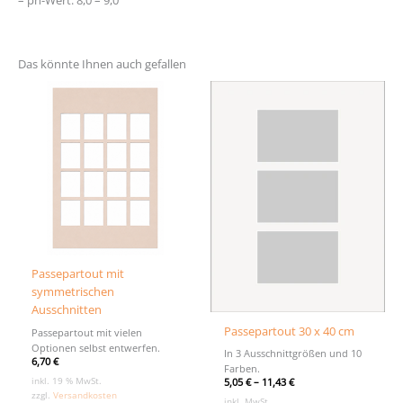
– ph-Wert: 8,0 – 9,0
Das könnte Ihnen auch gefallen
Passepartout mit
symmetrischen
Ausschnitten
Passepartout 30 x 40 cm
Passepartout mit vielen
Optionen selbst entwerfen.
In 3 Ausschnittgrößen und 10
6,70
€
Farben.
inkl. 19 % MwSt.
5,05
€
–
11,43
€
zzgl.
Versandkosten
inkl. MwSt.