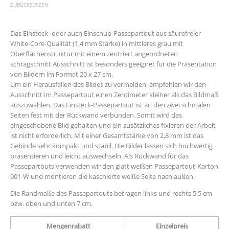
ZURÜCKSETZEN
Das Einsteck- oder auch Einschub-Passepartout aus säurefreier
White-Core-Qualität (1,4 mm Stärke) in mittleres grau mit
Oberflächenstruktur mit einem zentriert angeordneten
schrägschnitt Ausschnitt ist besonders geeignet für die Präsentation
von Bildern im Format 20 x 27 cm.
Um ein Herausfallen des Bildes zu vermeiden, empfehlen wir den
Ausschnitt im Passepartout einen Zentimeter kleiner als das Bildmaß
auszuwählen. Das Einsteck-Passepartout ist an den zwei schmalen
Seiten fest mit der Rückwand verbunden. Somit wird das
eingeschobene Bild gehalten und ein zusätzliches fixieren der Arbeit
ist nicht erforderlich. Mit einer Gesamtstärke von 2,8 mm ist das
Gebinde sehr kompakt und stabil. Die Bilder lassen sich hochwertig
präsentieren und leicht auswechseln. Als Rückwand für das
Passepartouts verwenden wir den glatt weißen Passepartout-Karton
901-W und montieren die kaschierte weiße Seite nach außen.
Die Randmaße des Passepartouts betragen links und rechts 5,5 cm
bzw. oben und unten 7 cm.
Mengenrabatt
Einzelpreis