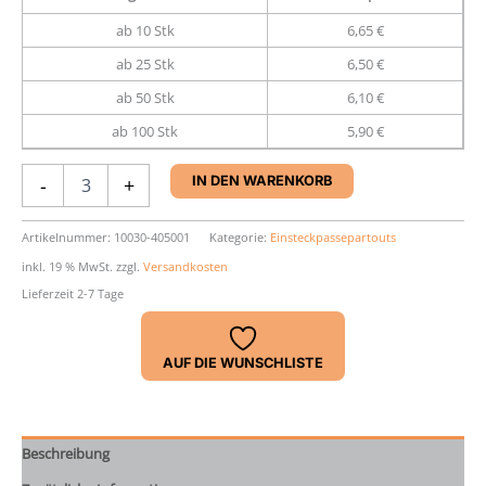
ab 10 Stk
6,65 €
ab 25 Stk
6,50 €
ab 50 Stk
6,10 €
ab 100 Stk
5,90 €
Einsteck-
-
+
IN DEN WARENKORB
Passepartout
30
x
Artikelnummer:
10030-405001
Kategorie:
Einsteckpassepartouts
40
inkl. 19 % MwSt.
zzgl.
Versandkosten
cm
Lieferzeit 2-7 Tage
Menge
AUF DIE WUNSCHLISTE
Beschreibung