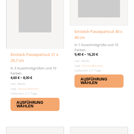
Einsteck-Passepartout 40 x
40 cm
In 1 Ausschnittgröße und 10
Farben.
Einsteck-Passepartout 21 x
9,40
€
–
16,20
€
29,7 cm
inkl. MwSt.
zzgl.
Versandkosten
In 3 Ausschnittgrößen und 10
Lieferzeit 2-7 Tage
Farben.
Diese
4,60
€
–
8,00
€
AUSFÜHRUNG
Produ
WÄHLEN
inkl. MwSt.
weist
zzgl.
Versandkosten
mehr
Lieferzeit 2-7 Tage
Dieses
Varia
AUSFÜHRUNG
Produkt
auf.
WÄHLEN
weist
Die
mehrere
Optio
Varianten
könn
auf.
auf