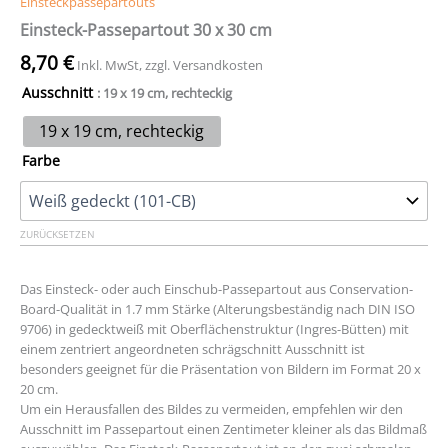
Einsteckpassepartouts
Einsteck-Passepartout 30 x 30 cm
8,70
€
Inkl. MwSt, zzgl. Versandkosten
Ausschnitt
: 19 x 19 cm, rechteckig
19 x 19 cm, rechteckig
Farbe
ZURÜCKSETZEN
Das Einsteck- oder auch Einschub-Passepartout aus Conservation-
Board-Qualität in 1.7 mm Stärke (Alterungsbeständig nach DIN ISO
9706) in gedecktweiß mit Oberflächenstruktur (Ingres-Bütten) mit
einem zentriert angeordneten schrägschnitt Ausschnitt ist
besonders geeignet für die Präsentation von Bildern im Format 20 x
20 cm.
Um ein Herausfallen des Bildes zu vermeiden, empfehlen wir den
Ausschnitt im Passepartout einen Zentimeter kleiner als das Bildmaß