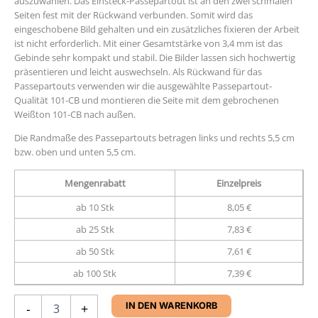
auszuwählen. Das Einsteck-Passepartout ist an den zwei schmalen
Seiten fest mit der Rückwand verbunden. Somit wird das
eingeschobene Bild gehalten und ein zusätzliches fixieren der Arbeit
ist nicht erforderlich. Mit einer Gesamtstärke von 3,4 mm ist das
Gebinde sehr kompakt und stabil. Die Bilder lassen sich hochwertig
präsentieren und leicht auswechseln. Als Rückwand für das
Passepartouts verwenden wir die ausgewählte Passepartout-
Qualität 101-CB und montieren die Seite mit dem gebrochenen
Weißton 101-CB nach außen.
Die Randmaße des Passepartouts betragen links und rechts 5,5 cm
bzw. oben und unten 5,5 cm.
Mengenrabatt
Einzelpreis
ab 10 Stk
8,05 €
ab 25 Stk
7,83 €
ab 50 Stk
7,61 €
ab 100 Stk
7,39 €
Einsteck-
-
+
IN DEN WARENKORB
Passepartout