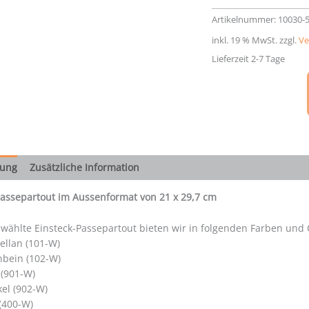
21
x
Artikelnummer:
10030-
29,7
inkl. 19 % MwSt.
zzgl.
Ve
cm
Menge
Lieferzeit 2-7 Tage
bung
Zusätzliche Information
Passepartout im Aussenformat von 21 x 29,7 cm
wählte Einsteck-Passepartout bieten wir in folgenden Farben und 
ellan (101-W)
nbein (102-W)
 (901-W)
el (902-W)
 (400-W)