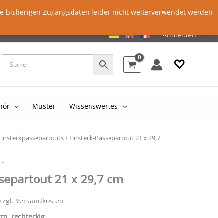
ie bisherigen Zugangsdaten leider nicht weiterverwendet werden
Anmelden
♡
hör
Muster
Wissenswertes
Einsteckpassepartouts
/ Einsteck-Passepartout 21 x 29,7
ts
separtout 21 x 29,7 cm
 zzgl. Versandkosten
 cm, rechteckig