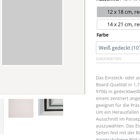
12 x 18 cm, re
14 x 21 cm, re
Farbe
ZURÜCKSETZEN
Das Einsteck- oder 
Board-Qualität in 1.
9706) in gedecktweiß
einem zentriert ange
geeignet für die Prä
Um ein Herausfallen
Ausschnitt im Passep
auszuwählen. Das Ei
Seiten fest mit der
eingeschobene Bild g