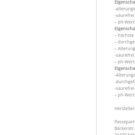
Eigenscha
-alterung
-säurefre
– ph-Wert:
Eigenscha
– höchste
– durchge
– Alterun
-säurefre
– ph-Wert:
Eigenscha
-Alterung
-durchgef
-säurefre
– ph-Wert:
Herstelle
Passepart
Bäckerstr.
21379 Ec