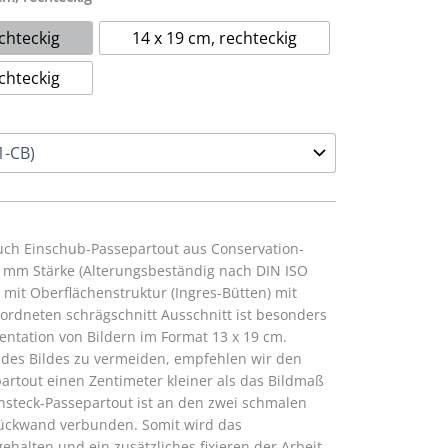
chteckig
14 x 19 cm, rechteckig
chteckig
auch Einschub-Passepartout aus Conservation-
7 mm Stärke (Alterungsbeständig nach DIN ISO
 mit Oberflächenstruktur (Ingres-Bütten) mit
ordneten schrägschnitt Ausschnitt ist besonders
sentation von Bildern im Format 13 x 19 cm.
 des Bildes zu vermeiden, empfehlen wir den
artout einen Zentimeter kleiner als das Bildmaß
nsteck-Passepartout ist an den zwei schmalen
 Rückwand verbunden. Somit wird das
ehalten und ein zusätzliches fixieren der Arbeit