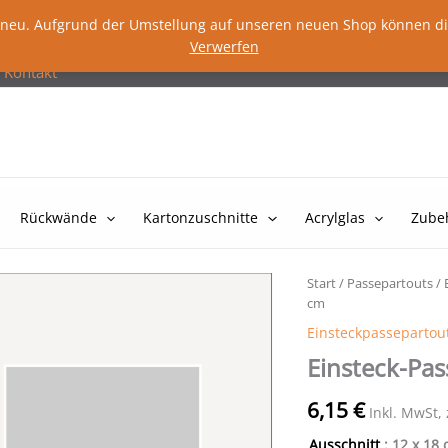
lig neu. Aufgrund der Umstellung auf unseren neuen Shop können d
Verwerfen
Kontakt
Rückwände
Kartonzuschnitte
Acrylglas
Zube
Start
/
Passepartouts
/
cm
Einsteckpassepartou
Einsteck-Pas
6,15
€
Inkl. MwSt,
Ausschnitt
: 12 x 18