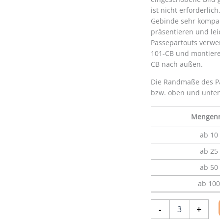
ist nicht erforderlic
Gebinde sehr kompakt
präsentieren und le
Passepartouts verwe
101-CB und montiere
CB nach außen.
Die Randmaße des Pa
bzw. oben und unten
Mengenr
ab 10 
ab 25 
ab 50 
ab 100
Einsteck-
-
+
Passepartout