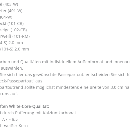
el (403-W)
efer (401-W)
404-W)
ckt (101-CB)
beige (102-CB)
rweiß (101-RM)
4-S) 2,0 mm
 (101-S) 2,0 mm
arben und Qualitäten mit individuellem Außenformat und Innena
auswählen.
 Sie sich hier das gewünschte Passepartout, entscheiden Sie sich 
eck-Passepartout“ aus.
partoutrand sollte möglichst mindestens eine Breite von 3.0 cm 
u uns auf.
ften White-Core-Qualität:
ei durch Pufferung mit Kalziumkarbonat
 7,7 – 8,5
ft weißer Kern