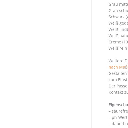
Grau mitt
Grau schi
Schwarz (
Weiß gede
Weiß lind
Weiß natu
Creme (10
Weiß rein
Weitere F
nach Maß
Gestalten
zum Einst
Der Passe
Kontakt z
Eigenscha
– säurefr
– ph-Wert:
– dauerha