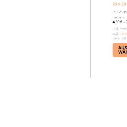
20 x 28
In 1 Aus
Farben.
4,30
€
–
inkl. MwS
zzgl.
Vers
Lieferzeit
AU
WÄ