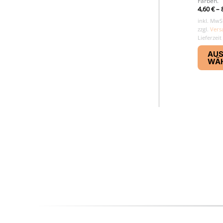
Farben.
4,60
€
–
inkl. MwS
zzgl.
Vers
Lieferzeit
AU
WÄ