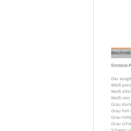
Beschrei
Einsteck-
Das ausge
Weiß porz
Weiß elfe
Weiß rein
Grau dunk
Grau hell
Grau mitt
Grau schi
Schwarz (