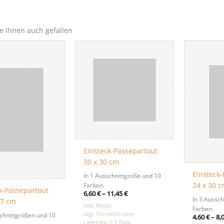
e Ihnen auch gefallen
Einsteck-Passepartout
30 x 30 cm
Einsteck
In 1 Ausschnittgröße und 10
24 x 30 
Farben.
k-Passepartout
6,60
€
–
11,45
€
In 3 Aussc
,7 cm
inkl. MwSt.
Farben.
zzgl.
Versandkosten
schnittgrößen und 10
4,60
€
–
8,
Lieferzeit 2-7 Tage