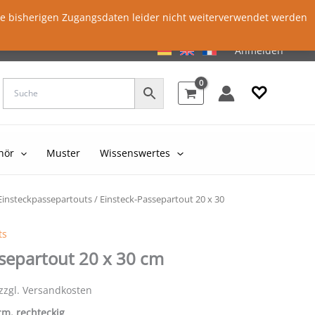
ie bisherigen Zugangsdaten leider nicht weiterverwendet werden
Anmelden
♡
hör
Muster
Wissenswertes
Einsteckpassepartouts
/ Einsteck-Passepartout 20 x 30
ts
separtout 20 x 30 cm
 zzgl. Versandkosten
 cm, rechteckig