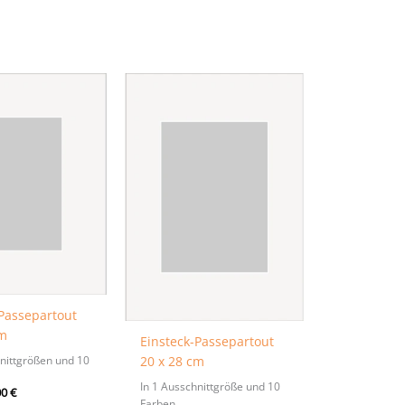
-Passepartout
cm
Einsteck-Passepartout
hnittgrößen und 10
20 x 28 cm
In 1 Ausschnittgröße und 10
00
€
Farben.