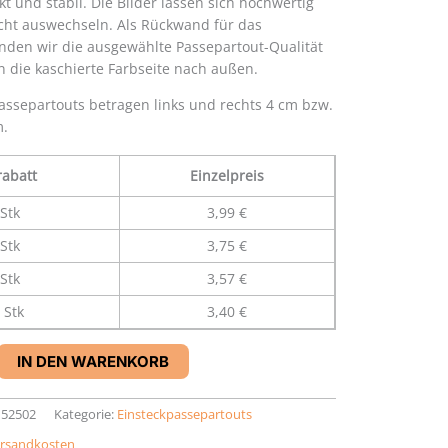
 und stabil. Die Bilder lassen sich hochwertig
icht auswechseln. Als Rückwand für das
nden wir die ausgewählte Passepartout-Qualität
 die kaschierte Farbseite nach außen.
ssepartouts betragen links und rechts 4 cm bzw.
m.
abatt
Einzelpreis
Stk
3,99 €
Stk
3,75 €
Stk
3,57 €
 Stk
3,40 €
IN DEN WARENKORB
152502
Kategorie:
Einsteckpassepartouts
rsandkosten