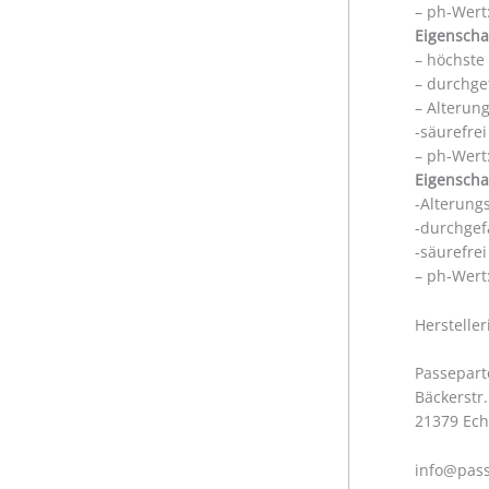
– ph-Wert:
Eigenscha
– höchste
– durchge
– Alterun
-säurefre
– ph-Wert:
Eigenscha
-Alterung
-durchgef
-säurefre
– ph-Wert:
Herstelle
Passepart
Bäckerstr.
21379 Ec
info@pass