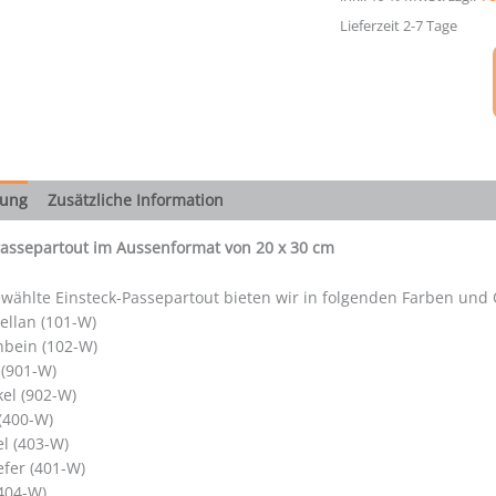
cm
Menge
Lieferzeit 2-7 Tage
bung
Zusätzliche Information
Passepartout im Aussenformat von 20 x 30 cm
wählte Einsteck-Passepartout bieten wir in folgenden Farben und 
ellan (101-W)
nbein (102-W)
 (901-W)
el (902-W)
 (400-W)
el (403-W)
efer (401-W)
404-W)