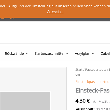
lig neu. Aufgrund der Umstellung auf unseren neuen Shop können d
Verwerfen
Kontakt
Rückwände
Kartonzuschnitte
Acrylglas
Zube
Start
/
Passepartouts
/
cm
Einsteckpassepartou
Einsteck-Pas
4,30
€
Inkl. MwSt,
Ausschnitt
: 12 x 18