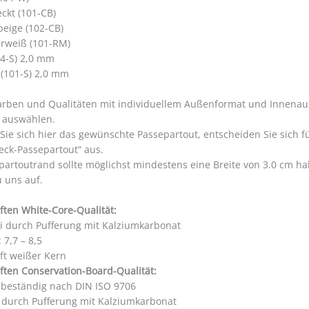
ckt (101-CB)
beige (102-CB)
rweiß (101-RM)
4-S) 2,0 mm
 (101-S) 2,0 mm
arben und Qualitäten mit individuellem Außenformat und Innena
auswählen.
 Sie sich hier das gewünschte Passepartout, entscheiden Sie sich 
eck-Passepartout“ aus.
partoutrand sollte möglichst mindestens eine Breite von 3.0 cm 
u uns auf.
ften White-Core-Qualität:
ei durch Pufferung mit Kalziumkarbonat
 7,7 – 8,5
ft weißer Kern
ften Conservation-Board-Qualität:
sbeständig nach DIN ISO 9706
i durch Pufferung mit Kalziumkarbonat