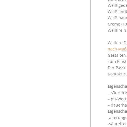
Weiß gede
Weiß lind
Weiß natu
Creme (10
Weiß rein
Weitere F
nach Maß
Gestalten
zum Einst
Der Passe
Kontakt z
Eigenscha
– säurefr
– ph-Wert:
– dauerha
Eigenscha
-alterung
-säurefre