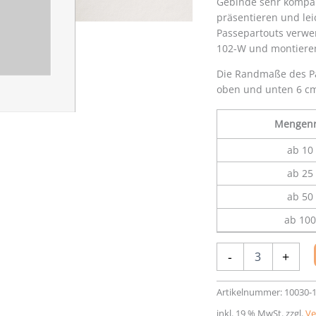
Gebinde sehr kompakt
präsentieren und le
Passepartouts verwe
102-W und montieren
Die Randmaße des Pa
oben und unten 6 c
Mengenr
ab 10 
ab 25 
ab 50 
ab 100
Einsteck-
-
+
Passepartout
20
x
Artikelnummer:
10030-
30
inkl. 19 % MwSt.
zzgl.
Ve