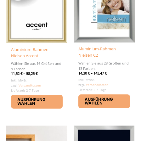
Aluminium-Rahmen
Aluminium-Rahmen
Nielsen C2
Nielsen Accent
Wählen Sie aus 28 Größen und
Wählen Sie aus 16 Größen und
13 Farben.
9 Farben.
14,30
€
–
143,47
€
11,52
€
–
58,25
€
inkl. MwSt.
inkl. MwSt.
zzgl.
Versandkosten
zzgl.
Versandkosten
Lieferzeit 2-7 Tage
Lieferzeit 2-7 Tage
Diese
Dieses
AUSFÜHRUNG
AUSFÜHRUNG
Produ
Produkt
WÄHLEN
WÄHLEN
weist
weist
mehr
mehrere
Varia
Varianten
auf.
auf.
Die
Die
Optio
Optionen