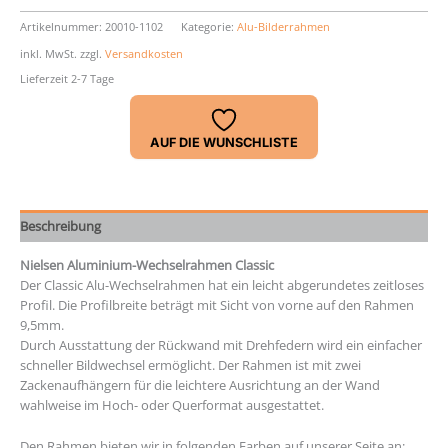
Nielsen
Classic
Artikelnummer:
20010-1102
Kategorie:
Alu-Bilderrahmen
Menge
inkl. MwSt.
zzgl.
Versandkosten
Lieferzeit 2-7 Tage
AUF DIE WUNSCHLISTE
Beschreibung
Nielsen Aluminium-Wechselrahmen Classic
Der Classic Alu-Wechselrahmen hat ein leicht abgerundetes zeitloses
Profil. Die Profilbreite beträgt mit Sicht von vorne auf den Rahmen
9,5mm.
Durch Ausstattung der Rückwand mit Drehfedern wird ein einfacher
schneller Bildwechsel ermöglicht. Der Rahmen ist mit zwei
Zackenaufhängern für die leichtere Ausrichtung an der Wand
wahlweise im Hoch- oder Querformat ausgestattet.
Den Rahmen bieten wir in folgenden Farben auf unserer Seite an: