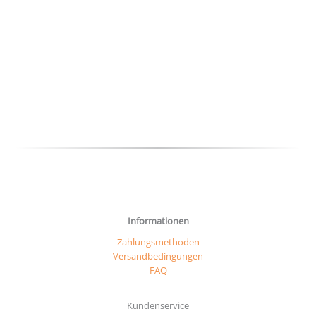
mehr
Varia
auf.
Die
Optio
könn
auf
der
Produ
gewäh
werd
Informationen
Zahlungsmethoden
Versandbedingungen
FAQ
Kundenservice