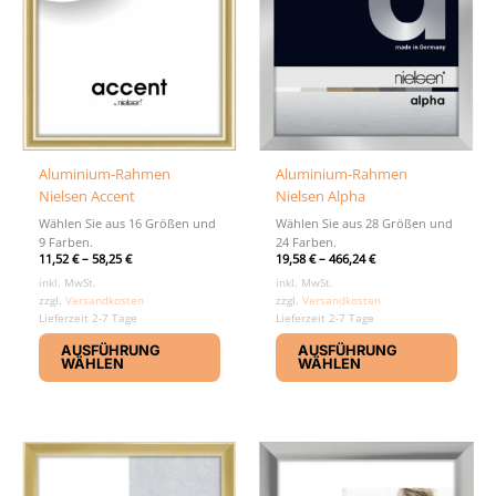
Aluminium-Rahmen
Aluminium-Rahmen
Nielsen Accent
Nielsen Alpha
Wählen Sie aus 16 Größen und
Wählen Sie aus 28 Größen und
9 Farben.
24 Farben.
11,52
€
–
58,25
€
19,58
€
–
466,24
€
inkl. MwSt.
inkl. MwSt.
zzgl.
Versandkosten
zzgl.
Versandkosten
Lieferzeit 2-7 Tage
Lieferzeit 2-7 Tage
Dieses
Diese
AUSFÜHRUNG
AUSFÜHRUNG
Produkt
Produ
WÄHLEN
WÄHLEN
weist
weist
mehrere
mehr
Varianten
Varia
auf.
auf.
Die
Die
Optionen
Optio