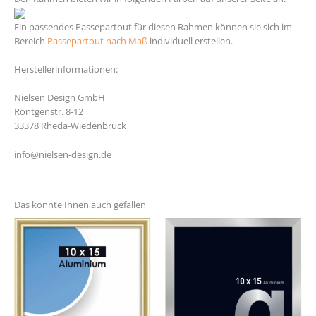
Ein passendes Passepartout für diesen Rahmen können sie sich im
Bereich
Passepartout nach Maß
individuell erstellen.
Herstellerinformationen:
Nielsen Design GmbH
Röntgenstr. 8-12
33378 Rheda-Wiedenbrück
info@nielsen-design.de
Das könnte Ihnen auch gefallen