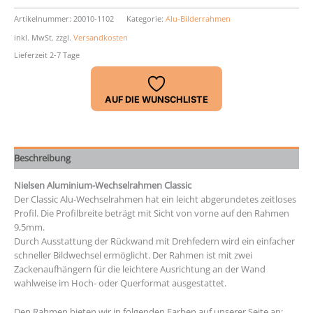
Nielsen
Classic
Artikelnummer:
20010-1102
Kategorie:
Alu-Bilderrahmen
Menge
inkl. MwSt.
zzgl.
Versandkosten
Lieferzeit 2-7 Tage
AUF DIE WUNSCHLISTE
Beschreibung
Nielsen Aluminium-Wechselrahmen Classic
Der Classic Alu-Wechselrahmen hat ein leicht abgerundetes zeitloses
Profil. Die Profilbreite beträgt mit Sicht von vorne auf den Rahmen
9,5mm.
Durch Ausstattung der Rückwand mit Drehfedern wird ein einfacher
schneller Bildwechsel ermöglicht. Der Rahmen ist mit zwei
Zackenaufhängern für die leichtere Ausrichtung an der Wand
wahlweise im Hoch- oder Querformat ausgestattet.
Den Rahmen bieten wir in folgenden Farben auf unserer Seite an: