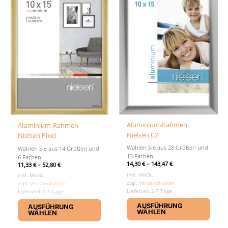
können
könn
auf
auf
der
der
Produktseite
Produ
gewählt
gewäh
werden
werd
Aluminium-Rahmen
Aluminium-Rahmen
Nielsen C2
Nielsen Pixel
Wählen Sie aus 28 Größen und
Wählen Sie aus 14 Größen und
13 Farben.
6 Farben.
14,30
€
–
143,47
€
11,33
€
–
52,80
€
inkl. MwSt.
inkl. MwSt.
zzgl.
Versandkosten
zzgl.
Versandkosten
Lieferzeit 2-7 Tage
Lieferzeit 2-7 Tage
Diese
Dieses
AUSFÜHRUNG
AUSFÜHRUNG
Produ
Produkt
WÄHLEN
WÄHLEN
weist
weist