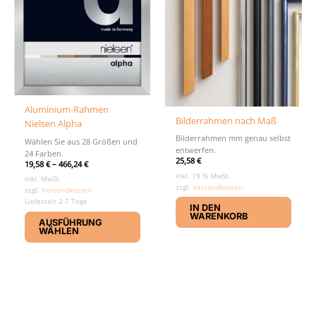
gewählt
gewäh
werden
werd
Aluminium-Rahmen
Bilderrahmen nach Maß
Nielsen Alpha
Bilderrahmen mm genau selbst
Wählen Sie aus 28 Größen und
entwerfen.
24 Farben.
25,58
€
19,58
€
–
466,24
€
inkl. 19 % MwSt.
inkl. MwSt.
zzgl.
Versandkosten
zzgl.
Versandkosten
Lieferzeit 2-7 Tage
IN DEN
Dieses
WARENKORB
AUSFÜHRUNG
Produkt
WÄHLEN
weist
mehrere
Varianten
auf.
Die
Optionen