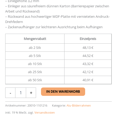
– Einlegehöhe 3,2 mm
– Einleger aus säurefreiem dünnen Karton (Barrierepapier zwischen
Arbeit und Rückwand)
– Rückwand aus hochwertiger MDF-Platte mit vernieteten Andruck-
Drehfedern
– Zackenaufhänger zur leichteren Ausrichtung beim Aufhängen
Mengenrabatt
Einzelpreis
ab 2 Stk
48,13 €
ab 5 Stk
44,52 €
ab 10 Stk
43,32 €
ab 25 Stk
42,12 €
ab 50 Stk
40,91 €
Aluminium-
-
+
IN DEN WARENKORB
Rahmen
Nielsen
C2
Artikelnummer:
20010-1101216
Kategorie:
Alu-Bilderrahmen
Menge
inkl. 19 % MwSt.
zzgl.
Versandkosten