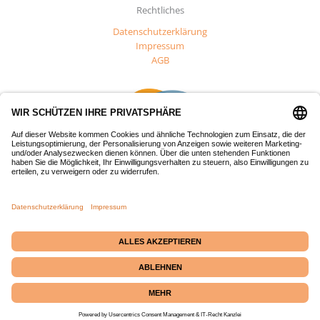
Rechtliches
Datenschutzerklärung
Impressum
AGB
Dieses Projekt wurde mit Mitteln des Europäischen Fonds für
regionale Entwicklung (EFRE) gefördert.
Passepartout-Werkstatt
· Bäckerstraße 2 · 21379
Echem
☎ +49 (0) 4139 686 69
|