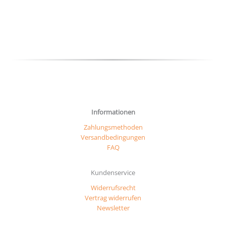
können
auf
der
Produktseite
gewählt
werden
Informationen
Zahlungsmethoden
Versandbedingungen
FAQ
Kundenservice
Widerrufsrecht
Vertrag widerrufen
Newsletter