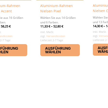
Alumini
ium-Rahmen
Aluminium-Rahmen
Nielsen 
 Accent
Nielsen Pixel
Wählen Sie
ie aus 16 Größen
Wählen Sie aus 14 Größen
und 13 Far
rben.
und 6 Farben.
14,30
€
–
1
–
58,25
€
11,33
€
–
52,80
€
inkl. MwSt.
t.
inkl. MwSt.
zzgl.
Versan
andkosten
zzgl.
Versandkosten
Lieferzeit 2
 2-7 Tage
Lieferzeit 2-7 Tage
Dieses
Dieses
AUSF
SFÜHRUNG
AUSFÜHRUNG
Produkt
Produkt
WÄH
HLEN
WÄHLEN
weist
weist
mehrere
mehrere
Varianten
Varianten
auf.
auf.
Die
Die
Optionen
Optionen
können
können
auf
auf
der
der
Produktseite
Produktseite