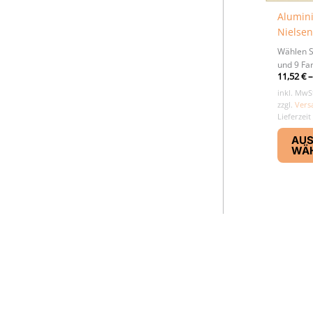
Alumin
Nielsen
Wählen S
und 9 Fa
11,52
€
inkl. MwS
zzgl.
Vers
Lieferzeit
AU
WÄ