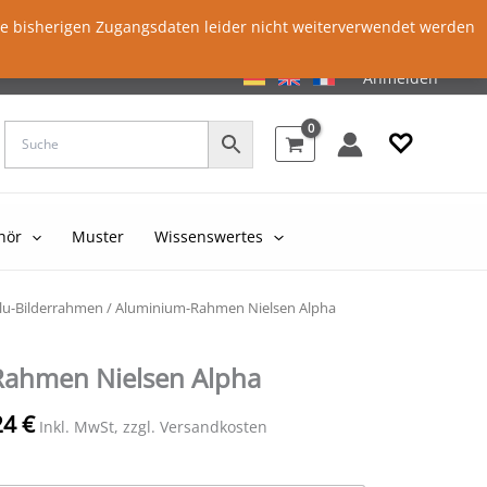
ie bisherigen Zugangsdaten leider nicht weiterverwendet werden
Anmelden
♡
hör
Muster
Wissenswertes
lu-Bilderrahmen
/ Aluminium-Rahmen Nielsen Alpha
ahmen Nielsen Alpha
24
€
Inkl. MwSt, zzgl. Versandkosten