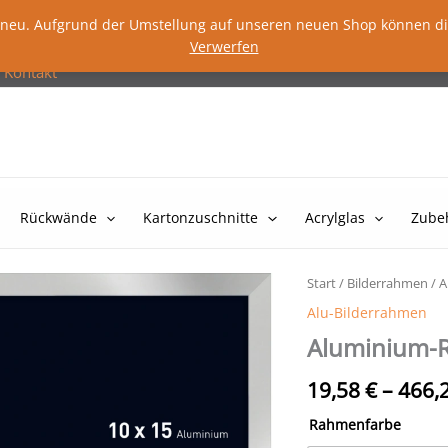
lig neu. Aufgrund der Umstellung auf unseren neuen Shop können d
Verwerfen
Kontakt
Rückwände
Kartonzuschnitte
Acrylglas
Zube
Start
/
Bilderrahmen
/
A
Alu-Bilderrahmen
Aluminium-R
19,58
€
–
466,
Rahmenfarbe