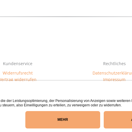
gewählt
gewählt
werden
werden
Kundenservice
Rechtliches
Widerrufsrecht
Datenschutzerkläru
Vertrag widerrufen
Impressum
Newsletter
AGB
Passepartout-Werkstatt
· Bäckerstraße 2 · 21379 Eche