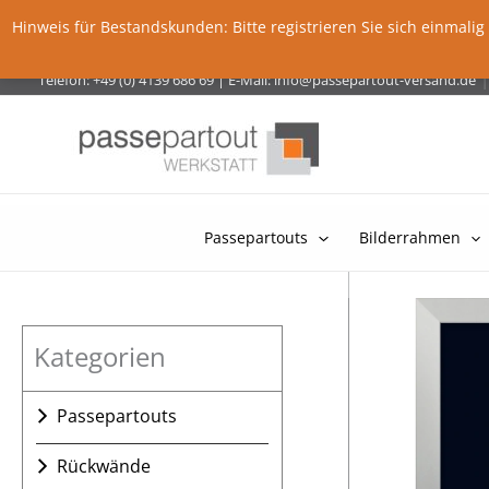
Hinweis für Bestandskunden: Bitte registrieren Sie sich einma
Zum
|
Telefon: +49 (0) 4139 686 69
|
E-Mail:
info@passepartout-versand.de
Inhalt
springen
Passepartouts
Bilderrahmen
Kategorien
Passepartouts
Ausschnitt einfach
Rückwände
Ausschnitt mehrfach