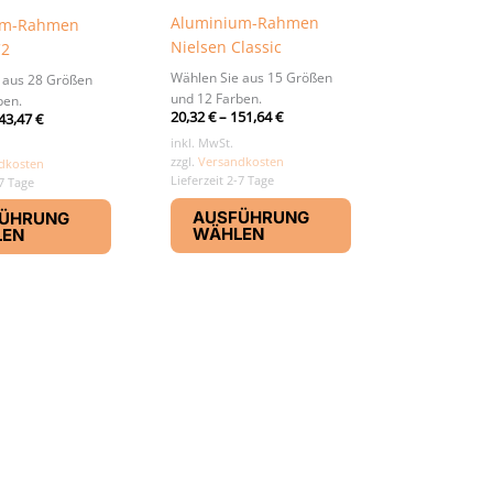
Aluminium-Rahmen
um-Rahmen
Nielsen Classic
C2
Wählen Sie aus 15 Größen
 aus 28 Größen
und 12 Farben.
ben.
20,32
€
–
151,64
€
43,47
€
inkl. MwSt.
zzgl.
Versandkosten
dkosten
Lieferzeit 2-7 Tage
-7 Tage
Dieses
Dieses
AUSFÜHRUNG
ÜHRUNG
Produkt
Produkt
WÄHLEN
LEN
weist
weist
mehrere
mehrere
Varianten
Varianten
auf.
auf.
Die
Die
Optionen
Optionen
können
können
auf
auf
der
der
Produktseite
Produktseite
gewählt
gewählt