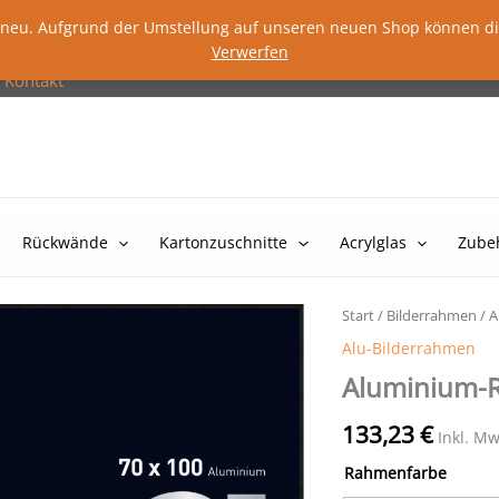
lig neu. Aufgrund der Umstellung auf unseren neuen Shop können d
Verwerfen
Kontakt
Rückwände
Kartonzuschnitte
Acrylglas
Zube
Start
/
Bilderrahmen
/
A
Alu-Bilderrahmen
Aluminium-R
133,23
€
Inkl. Mw
Rahmenfarbe