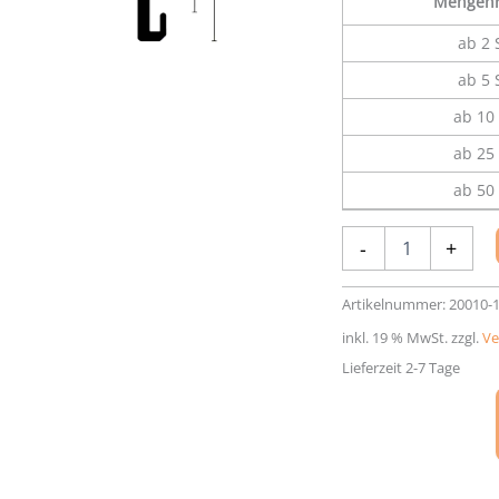
Mengenr
ab 2 
ab 5 
ab 10 
ab 25 
ab 50 
Aluminium-
-
+
Rahmen
Nielsen
Alpha
Artikelnummer:
20010-
Menge
inkl. 19 % MwSt.
zzgl.
Ve
Lieferzeit 2-7 Tage