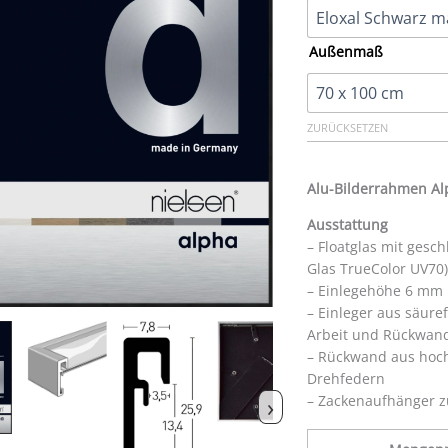
Außenmaß
ZURÜCKSETZEN
Alu-Bilderrahmen A
Ausstattung
– Floatglas mit gesc
Glas TrueColor UV70)
– Einlegehöhe 6 mm
– Einleger aus säur
Arbeit und Rückwan
– Rückwand aus hoch
Drehfedern
›
– Zackenaufhänger z