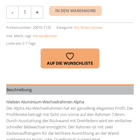
Aluminium-
-
+
IN DEN WARENKORB
Rahmen
Nielsen
Alpha
Artikelnummer:
20010-1120
Kategorie:
Alu-Bilderrahmen
Menge
inkl. MwSt.
zzgl.
Versandkosten
Lieferzeit 2-7 Tage
AUF DIE WUNSCHLISTE
Beschreibung
Nielsen Aluminium-Wechselrahmen Alpha
Der Alpha Alu-Wechselrahmen hat ein geradlinig elegantes Profil. Die
Profilbreite beträgt mit Sicht von vorne auf den Rahmen 7,8mm.
Durch Ausstattung der Rückwand mit Drehfedern wird ein einfacher
schneller Bildwechsel ermöglicht. Der Rahmen ist mit zwei
Zackenaufhängern für die leichtere Ausrichtung an der Wand
wahlweise im Hoch- oder Querformat ausgestattet.