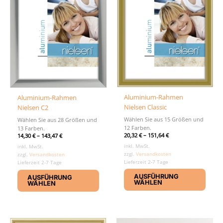
Aluminium-Rahmen
Aluminium-Rahmen
Nielsen Classic
Nielsen C2
Wählen Sie aus 15 Größen und
Wählen Sie aus 28 Größen und
12 Farben.
13 Farben.
20,32
€
–
151,64
€
14,30
€
–
143,47
€
inkl. MwSt.
inkl. MwSt.
zzgl.
Versandkosten
zzgl.
Versandkosten
Lieferzeit 2-7 Tage
Lieferzeit 2-7 Tage
Diese
Dieses
AUSFÜHRUNG
AUSFÜHRUNG
Produ
Produkt
WÄHLEN
WÄHLEN
weist
weist
mehr
mehrere
Varia
Varianten
auf.
auf.